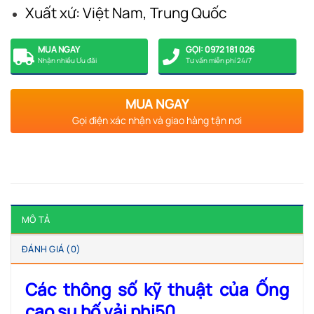
Xuất xứ: Việt Nam, Trung Quốc
MUA NGAY
GỌI: 0972 181 026
Nhận nhiều Ưu đãi
Tư vấn miễn phí 24/7
MUA NGAY
Gọi điện xác nhận và giao hàng tận nơi
MÔ TẢ
ĐÁNH GIÁ (0)
Các thông số kỹ thuật của Ống
cao su bố vải phi50