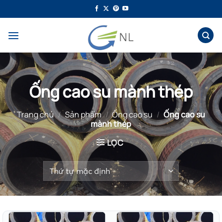
Bỏ
qua
nội
dung
Ống cao su mành thép
Trang chủ
/
Sản phẩm
/
Ống cao su
/
Ống cao su
mành thép
LỌC