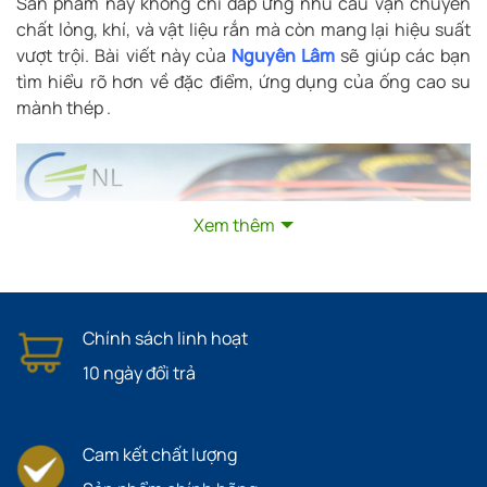
Sản phẩm này không chỉ đáp ứng nhu cầu vận chuyển
chất lỏng, khí, và vật liệu rắn mà còn mang lại hiệu suất
vượt trội. Bài viết này của
Nguyên Lâm
sẽ giúp các bạn
tìm hiểu rõ hơn về đặc điểm, ứng dụng của ống cao su
mành thép .
Xem thêm
Chính sách linh hoạt
10 ngày đổi trả
Cam kết chất lượng
1. Ống cao su mành thép là gì?