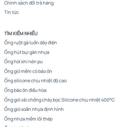
Chính sách đổi trả hàng
Tin tức
TÌM KIẾM NHIỀU
Ống ruột gà luồn dây điện
Ống hút bụi gân nhựa
Ống hơi khí nén pu
Ống cao su mành thép nổi bật nhờ các đặc tính kỹ thuật
Ống gió mềm có bảo ôn
vượt trội, khiến nó trở thành lựa chọn hàng đầu trong các
ứng dụng công nghiệp:
Ống silicone chịu nhiệt độ cao
Ống bảo ôn điều hòa
Độ bền vượt trội
: Lớp mành thép gia cường mang lại
khả năng chịu áp lực cao, giúp ống hoạt động ổn định
Ống gió vải chống cháy bọc Silicone chịu nhiệt 400°C
trong các hệ thống thủy lực hoặc khí nén. Ống ít bị
Ống gió xoắn nhựa định hình
móp méo, nứt vỡ, đảm bảo tuổi thọ lâu dài ngay cả khi
sử dụng liên tục.
Ống nhựa mềm lõi thép