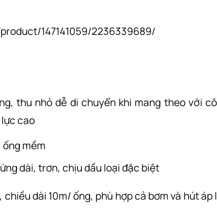
n/product/147141059/2236339689/
g, thu nhỏ dễ di chuyển khi mang theo với c
 lực cao
g, ống mềm
ng dài, trơn, chịu dầu loại đặc biệt
chiều dài 10m/ ống, phù hợp cả bơm và hút áp 