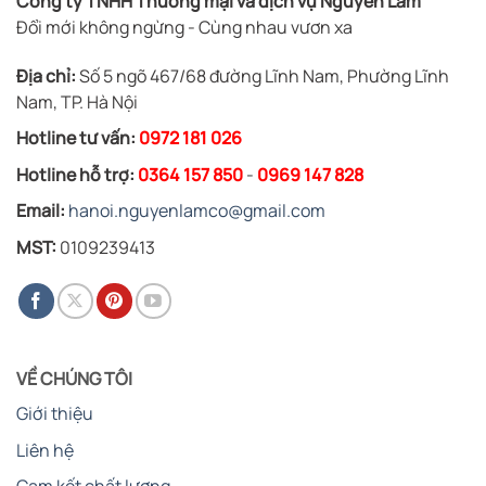
Công ty TNHH Thương mại và dịch vụ Nguyên Lâm
Đổi mới không ngừng - Cùng nhau vươn xa
Địa chỉ:
Số 5 ngõ 467/68 đường Lĩnh Nam, Phường Lĩnh
Nam, TP. Hà Nội
Hotline tư vấn:
0972 181 026
Hotline hỗ trợ:
0364 157 850
-
0969 147 828
Email:
hanoi.nguyenlamco@gmail.com
MST:
0109239413
VỀ CHÚNG TÔI
Giới thiệu
Liên hệ