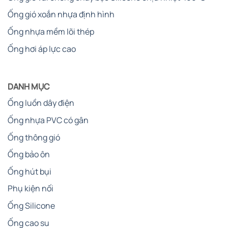
Ống gió xoắn nhựa định hình
Ống nhựa mềm lõi thép
Ống hơi áp lực cao
DANH MỤC
Ống luồn dây điện
Ống nhựa PVC có gân
Ống thông gió
Ống bảo ôn
Ống hút bụi
Phụ kiện nối
Ống Silicone
Ống cao su