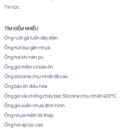
cấp đủ nguồn hàng cho thị trường.
Tin tức
Có thể nói, đây là một sản phẩm rất quan trọng trong các
lĩnh vực có sử dụng đường ống nối để hoạt động.
TÌM KIẾM NHIỀU
Ống ruột gà luồn dây điện
Dưới đây là bảng quy chuẩn kích thước của ống một cách
chuẩn xác nhất:
Ống hút bụi gân nhựa
Ống hơi khí nén pu
Ống gió mềm có bảo ôn
Ống silicone chịu nhiệt độ cao
Ống bảo ôn điều hòa
Ống gió vải chống cháy bọc Silicone chịu nhiệt 400°C
Ống gió xoắn nhựa định hình
Ống nhựa mềm lõi thép
Ống hơi áp lực cao