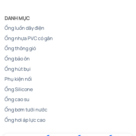
DANH MỤC
Ống luồn dây điện
Ống nhựa PVC có gân
Ống thông gió
Ống bảo ôn
Ống hút bụi
Phụ kiện nối
Ống Silicone
Ống cao su
Ống bơm tưới nước
Tìm hiểu thêm:
Khớp Nối Mềm Inox 304
Ống hơi áp lực cao
– Giải Pháp Kết Nối Ống Bền Bỉ Và
Chống Ăn Mòn