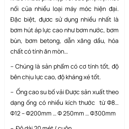
nối của nhiều loại máy móc hiện đại.
Đặc biệt, đựơc sử dụng nhiều nhất là
bơm hút áp lực cao như bơm nước, bơm
bùn, bơm betong, dẫn xăng dầu, hóa
chất có tính ăn mòn…
– Chúng là sản phẩm có cơ tính tốt, độ
bên chịu lực cao, độ kháng xé tốt.
– Ống cao su bố vải Được sản xuất theo
dạng ống có nhiều kích thước từ Φ8…
Φ12 – Φ200mm … Φ 250mm … Φ300mm
– Độ dài 20 mét / cuộn