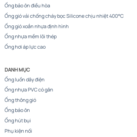
Ống bảo ôn điều hòa
Ống gió vải chống cháy bọc Silicone chịu nhiệt 400°C
Ống gió xoắn nhựa định hình
Ống nhựa mềm lõi thép
Ống hơi áp lực cao
DANH MỤC
Ống luồn dây điện
Ống nhựa PVC có gân
Ống thông gió
Ống bảo ôn
Ống hút bụi
Phụ kiện nối