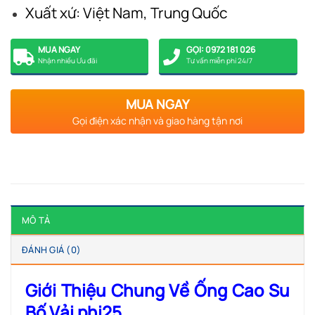
Xuất xứ: Việt Nam, Trung Quốc
MUA NGAY
GỌI: 0972 181 026
Nhận nhiều Ưu đãi
Tư vấn miễn phí 24/7
MUA NGAY
Gọi điện xác nhận và giao hàng tận nơi
MÔ TẢ
ĐÁNH GIÁ (0)
Giới Thiệu Chung Về Ống Cao Su
Bố Vải phi25