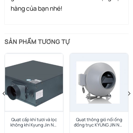
hàng của bạn nhé!
SẢN PHẨM TƯƠNG TỰ
Quạt cấp khí tươi và lọc
Quạt thông gió nối ống
không khí Kyung Jin NH:
đồng trục KYUNG JIN ND-
Model NH-150
250