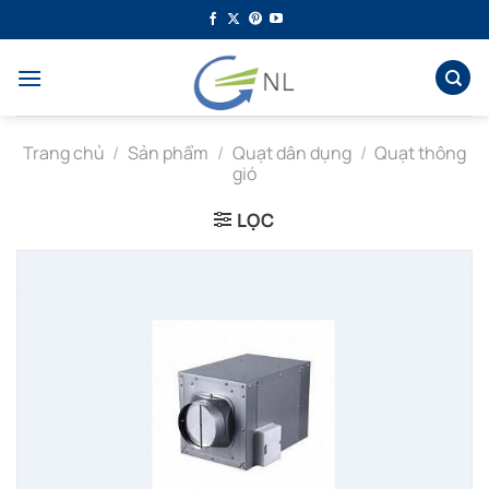
Bỏ
qua
nội
dung
Trang chủ
/
Sản phẩm
/
Quạt dân dụng
/
Quạt thông
gió
LỌC