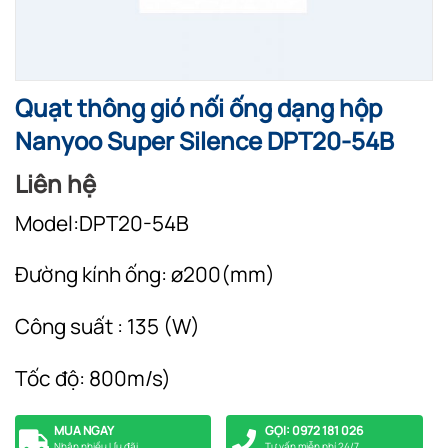
Quạt thông gió nối ống dạng hộp
Nanyoo Super Silence DPT20-54B
Liên hệ
Model:DPT20-54B
Đường kính ống: ø200(mm)
Công suất : 135 (W)
Tốc độ: 800m/s)
MUA NGAY
GỌI: 0972 181 026
Nhận nhiều Ưu đãi
Tư vấn miễn phí 24/7