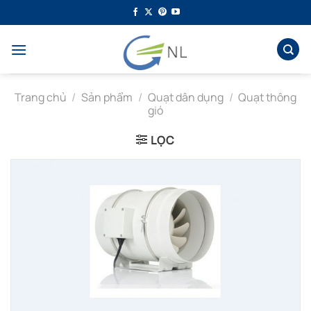
Bỏ
qua
nội
dung
Trang chủ
/
Sản phẩm
/
Quạt dân dụng
/
Quạt thông
gió
LỌC