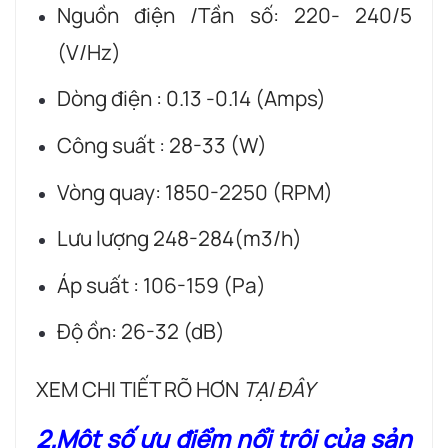
Nguồn điện /Tần số: 220- 240/5
(V/Hz)
Dòng điện : 0.13 -0.14 (Amps)
Công suất : 28-33 (W)
Vòng quay: 1850-2250 (RPM)
Lưu lượng 248-284(m3/h)
Áp suất : 106-159 (Pa)
Độ ồn: 26-32 (dB)
XEM CHI TIẾT RÕ HƠN
TẠI ĐÂY
2.Một số ưu điểm nổi trội của sản