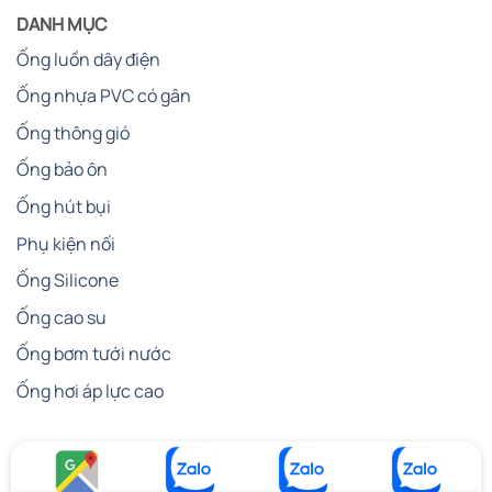
DANH MỤC
Ống luồn dây điện
Ống nhựa PVC có gân
Ống thông gió
Ống bảo ôn
Ống hút bụi
Phụ kiện nối
Ống Silicone
Ống cao su
Ống bơm tưới nước
Ống hơi áp lực cao