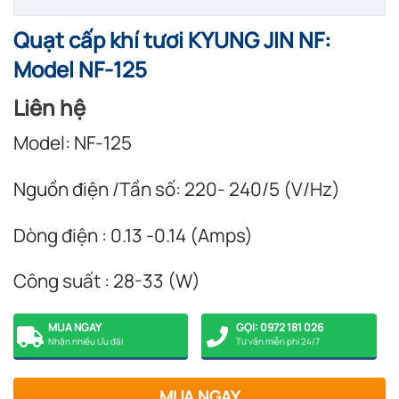
Quạt cấp khí tươi KYUNG JIN NF:
Model NF-125
Liên hệ
Model: NF-125
Nguồn điện /Tần số: 220- 240/5 (V/Hz)
Dòng điện : 0.13 -0.14 (Amps)
Công suất : 28-33 (W)
MUA NGAY
GỌI: 0972 181 026
Nhận nhiều Ưu đãi
Tư vấn miễn phí 24/7
MUA NGAY