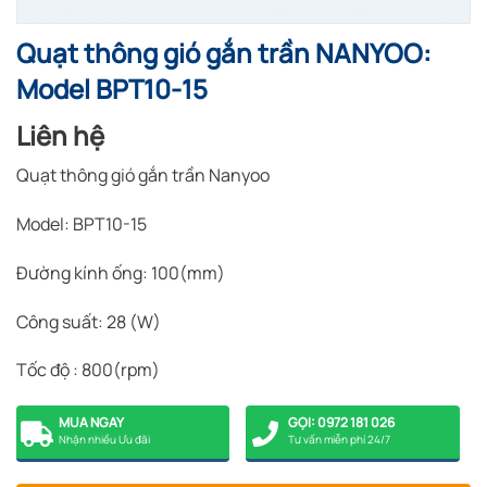
Quạt thông gió gắn trần NANYOO:
Model BPT10-15
Liên hệ
Quạt thông gió gắn trần Nanyoo
Model: BPT10-15
Đường kính ống: 100(mm)
Công suất: 28 (W)
Tốc độ : 800(rpm)
MUA NGAY
GỌI: 0972 181 026
Nhận nhiều Ưu đãi
Tư vấn miễn phí 24/7