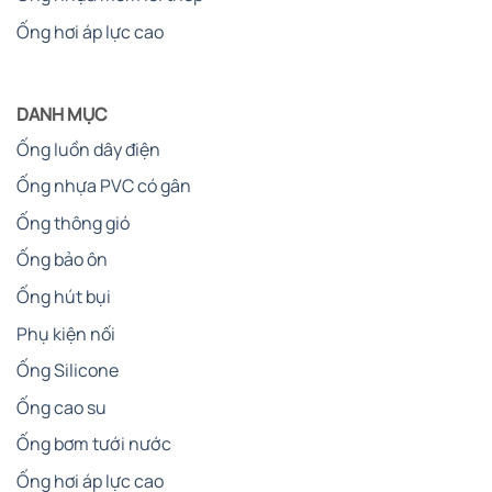
Ống hơi áp lực cao
DANH MỤC
Ống luồn dây điện
Ống nhựa PVC có gân
Ống thông gió
Ống bảo ôn
Ống hút bụi
Phụ kiện nối
Ống Silicone
Ống cao su
Ống bơm tưới nước
Ống hơi áp lực cao