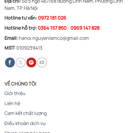
Địa chỉ:
Số 5 ngõ 467/68 đường Lĩnh Nam, Phường Lĩnh
Nam, TP. Hà Nội
Hotline tư vấn:
0972 181 026
Hotline hỗ trợ:
0364 157 850
-
0969 147 828
Email:
hanoi.nguyenlamco@gmail.com
MST:
0109239413
VỀ CHÚNG TÔI
Giới thiệu
Liên hệ
Cam kết chất lượng
Điều khoản dịch vụ