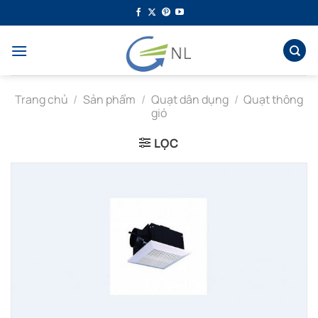
Bỏ
qua
nội
dung
Trang chủ
/
Sản phẩm
/
Quạt dân dụng
/
Quạt thông
gió
LỌC