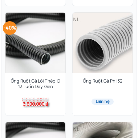
-40%
Ống Ruột Gà Lõi Thép ID
Ống Ruột Gà Phi 32
13 Luồn Dây Điện
6,000,000
₫
Liên hệ
Giá
Giá
3,600,000
₫
gốc
hiện
là:
tại
6,000,000 ₫.
là:
3,600,000 ₫.