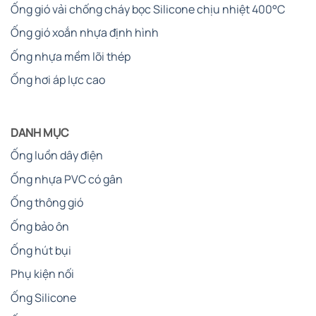
Ống gió vải chống cháy bọc Silicone chịu nhiệt 400°C
Ống gió xoắn nhựa định hình
Ống nhựa mềm lõi thép
Ống hơi áp lực cao
DANH MỤC
Ống luồn dây điện
Ống nhựa PVC có gân
Ống thông gió
Ống bảo ôn
Ống hút bụi
Phụ kiện nối
Ống Silicone