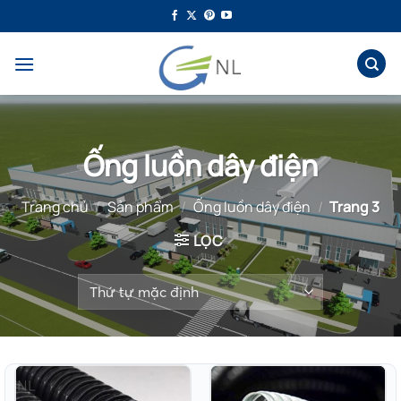
Bỏ
qua
nội
dung
Ống luồn dây điện
Trang chủ
/
Sản phẩm
/
Ống luồn dây điện
/
Trang 3
LỌC