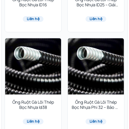
Bọc Nhựa ID16
Bọc Nhựa ID25 – Giải
Pháp Luồn Dây An Toàn
Cho Mọi Công Trình
Liên hệ
Liên hệ
Ống Ruột Gà Lõi Thép
Ống Ruột Gà Lõi Thép
Bọc Nhựa Id38
Bọc Nhựa Phi 32 – Bảo Vệ
Dây Điện An Toàn, Bền Bỉ
Liên hệ
Liên hệ