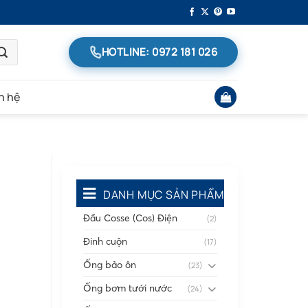
HOTLINE: 0972 181 026
n hệ
DANH MỤC SẢN PHẨM
Đầu Cosse (Cos) Điện
(2)
Đinh cuộn
(17)
Ống bảo ôn
(23)
Ống bơm tưới nước
(24)