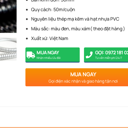
Quy cách: 50m/cuộn
Nguyên liệu thép mạ kẽm và hạt nhựa PVC
Màu sắc: màu đen, màu xám( theo đặt hàng )
Xuất xứ: Việt Nam
MUA NGAY
GỌI: 0972 181 0
Nhận nhiều Ưu đãi
Tư vấn miễn phí 24/7
MUA NGAY
Gọi điện xác nhận và giao hàng tận nơi