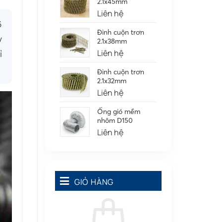
2.1x45mm
Phụ kiện nối
(86)
Liên hệ
Quạt dân dụng
(91)
6
Đinh cuộn trơn
y
Tấm cao su
(7)
2.1x38mm
Liên hệ
ỉ
Đinh cuộn trơn
2.1x32mm
Liên hệ
Ống gió mềm
nhôm D150
Liên hệ
GIỎ HÀNG