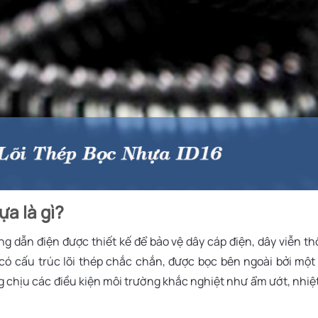
ựa là gì?
ống dẫn điện được thiết kế để bảo vệ dây cáp điện, dây viễn t
ó cấu trúc lõi thép chắc chắn, được bọc bên ngoài bởi một
 chịu các điều kiện môi trường khắc nghiệt như ẩm ướt, nhiệ