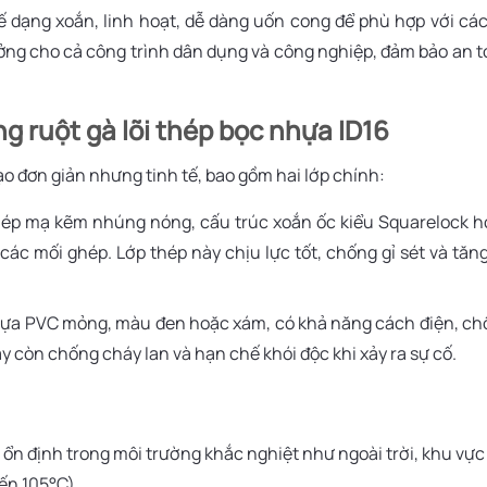
 kế dạng xoắn, linh hoạt, dễ dàng uốn cong để phù hợp với cá
tưởng cho cả công trình dân dụng và công nghiệp, đảm bảo an 
g ruột gà lõi thép bọc nhựa ID16
ạo đơn giản nhưng tinh tế, bao gồm hai lớp chính:
thép mạ kẽm nhúng nóng, cấu trúc xoắn ốc kiểu Squarelock 
 các mối ghép. Lớp thép này chịu lực tốt, chống gỉ sét và tăn
 nhựa PVC mỏng, màu đen hoặc xám, có khả năng cách điện, c
 còn chống cháy lan và hạn chế khói độc khi xảy ra sự cố.
 ổn định trong môi trường khắc nghiệt như ngoài trời, khu vự
ến 105°C).