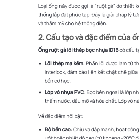
Loại ống này được gọi là “ruột gà” do thiết
thống lắp đặt phức tạp. Đây là giải pháp lý 
và thẩm mỹ cho hệ thống điện.
2. Cấu tạo và đặc điểm của ốn
Ống ruột gà lõi thép bọc nhựa ID16
có cấu t
Lõi thép mạ kẽm
: Phần lõi được làm từ 
Interlock, đảm bảo liên kết chặt chẽ giữa
bền cơ học.
Lớp vỏ nhựa PVC
: Bọc bên ngoài là lớp
thấm nước, dầu mỡ và hóa chất. Lớp vỏ này
Về đặc điểm nổi bật:
Độ bền cao
: Chịu va đập mạnh, hoạt động
ướt hoặc nhiệt độ cao (từ khoảng -20°C đ