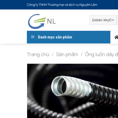
Bỏ
Công ty TNHH Thương mại và dịch vụ Nguyên Lâm
qua
nội
dung
Danh mục sản phẩm
Trang chủ
/
Sản phẩm
/
Ống luồn dây đ