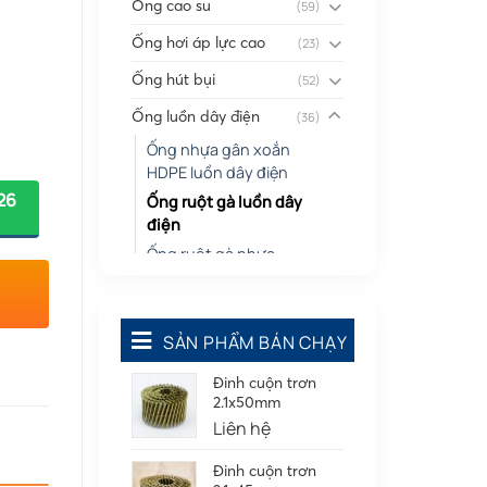
Ống cao su
(59)
Ống hơi áp lực cao
(23)
Ống hút bụi
(52)
Ống luồn dây điện
(36)
Ống nhựa gân xoắn
HDPE luồn dây điện
26
Ống ruột gà luồn dây
điện
Ống ruột gà nhựa
Ống thép luồn dây điện
Ống nhựa PPR và phụ kiện
SẢN PHẨM BÁN CHẠY
(2)
PPR
Đinh cuộn trơn
Ống nhựa PVC có gân
(46)
2.1x50mm
Ống Silicone
Liên hệ
(20)
Ống thông gió
(58)
Đinh cuộn trơn