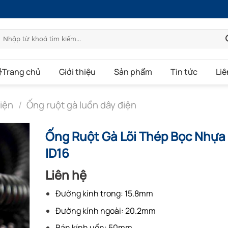
Tìm
kiếm:
Trang chủ
Giới thiệu
Sản phẩm
Tin tức
Liê
iện
/
Ống ruột gà luồn dây điện
Ống Ruột Gà Lõi Thép Bọc Nhựa
ID16
Liên hệ
Đường kính trong: 15.8mm
Đường kính ngoài: 20.2mm
Bán kính uốn: 50mm