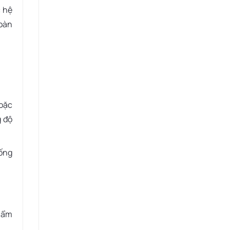
c hệ
toàn
hoặc
g độ
hống
c ẩm