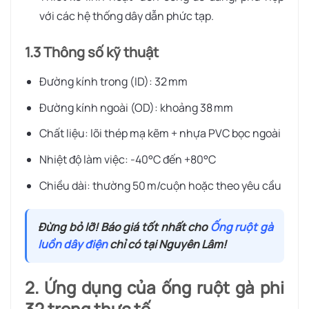
với các hệ thống dây dẫn phức tạp.
1.3 Thông số kỹ thuật
Đường kính trong (ID): 32 mm
Đường kính ngoài (OD): khoảng 38 mm
Chất liệu: lõi thép mạ kẽm + nhựa PVC bọc ngoài
Nhiệt độ làm việc: -40°C đến +80°C
Chiều dài: thường 50 m/cuộn hoặc theo yêu cầu
Đừng bỏ lỡ! Báo giá tốt nhất cho
Ống ruột gà
luồn dây điện
chỉ có tại Nguyên Lâm!
2. Ứng dụng của ống ruột gà phi
32 trong thực tế