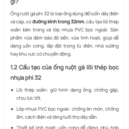
gì?
Ống ruột gà phi 32 là loại ống dùng để luồn dây điện
và cáp, có
đường kính trong 32mm
, cấu tạo lõi thép
xoắn bên trong và lớp nhựa PVC bọc ngoài. Sản
phẩm vừa đảm bảo độ bền, vừa linh hoạt, giúp dễ
dàng uốn cong, lắp đặt trong tủ điện, nhà xưởng
hay khu vực có chuyển động.
1.2 Cấu tạo của ống ruột gà lõi thép bọc
nhựa phi 32
Lõi thép xoắn:
giữ hình dạng ống, chống gập,
chịu lực tốt.
Lớp nhựa PVC bọc ngoài:
chống ăn mòn, chống
ẩm, cách điện và tăng tuổi thọ dây dẫn.
Thiết kế linh hoạt:
uốn cong dễ dàng, phù hợp