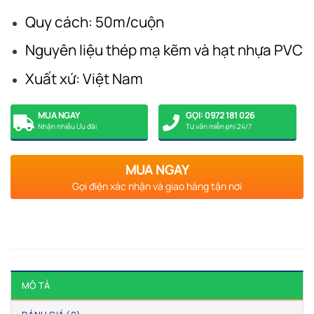
Quy cách: 50m/cuộn
Nguyên liệu thép mạ kẽm và hạt nhựa PVC
Xuất xứ: Việt Nam
MUA NGAY
GỌI: 0972 181 026
Nhận nhiều Ưu đãi
Tư vấn miễn phí 24/7
MUA NGAY
Gọi điện xác nhận và giao hàng tận nơi
MÔ TẢ