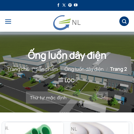
Bỏ
qua
nội
dung
Ống luồn dây điện
Trang chủ
/
Sản phẩm
/
Ống luồn dây điện
/
Trang 2
LỌC