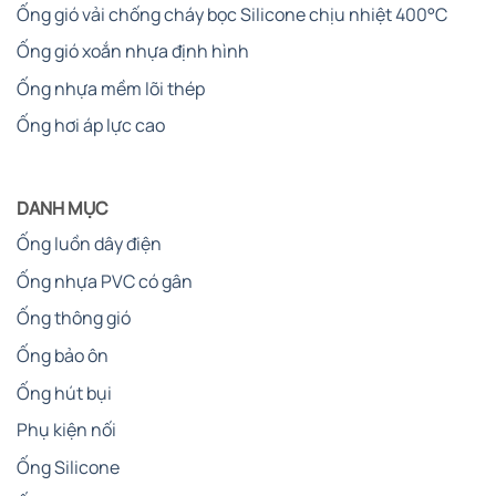
Ống gió vải chống cháy bọc Silicone chịu nhiệt 400°C
Ống gió xoắn nhựa định hình
Ống nhựa mềm lõi thép
Ống hơi áp lực cao
DANH MỤC
Ống luồn dây điện
Ống nhựa PVC có gân
Ống thông gió
Ống bảo ôn
Ống hút bụi
Phụ kiện nối
Ống Silicone