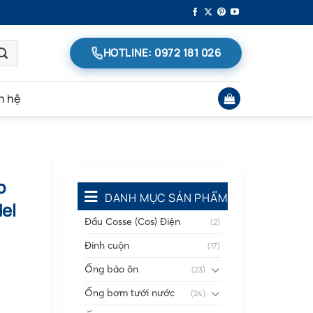
HOTLINE: 0972 181 026
n hệ
p
DANH MỤC SẢN PHẨM
el
Đầu Cosse (Cos) Điện
(2)
Đinh cuộn
(17)
Ống bảo ôn
(23)
Ống bơm tưới nước
(24)