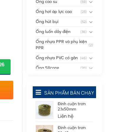
Ống cao su
(59)
Ống hơi áp lực cao
(23)
Ống hút bụi
(52)
Ống luồn dây điện
(36)
Ống nhựa PPR và phụ kiện
(2)
PPR
Ống nhựa PVC có gân
(46)
26
Ống Silicone
(20)
Ống thông gió
(58)
Phụ kiện nối
(86)
SẢN PHẨM BÁN CHẠY
Quạt dân dụng
(91)
Đinh cuộn trơn
Quạt cắt gió Nanyoo
2.1x50mm
Quạt thông gió
Liên hệ
Tấm cao su
(7)
Đinh cuộn trơn