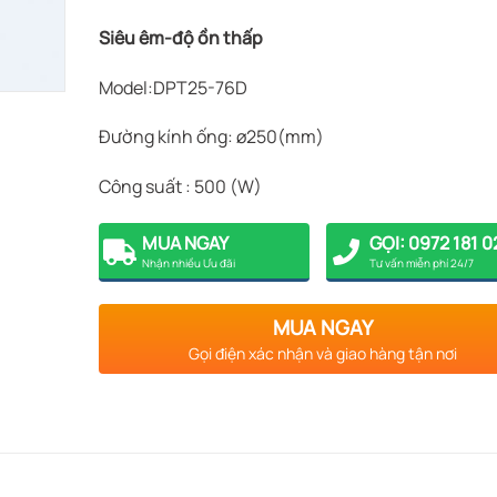
Siêu êm-độ ồn thấp
Model:DPT25-76D
Đường kính ống: ø250(mm)
Công suất : 500 (W)
MUA NGAY
GỌI: 0972 181 0
Nhận nhiều Ưu đãi
Tư vấn miễn phí 24/7
MUA NGAY
Gọi điện xác nhận và giao hàng tận nơi