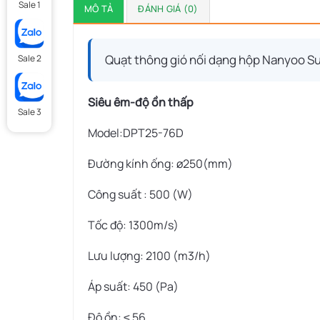
Sale 1
MÔ TẢ
ĐÁNH GIÁ (0)
Quạt thông gió nối dạng hộp Nanyoo Su
Sale 2
Siêu êm-độ ồn thấp
Sale 3
Model:DPT25-76D
Đường kính ống: ø250(mm)
Công suất : 500 (W)
Tốc độ: 1300m/s)
Lưu lượng: 2100 (m3/h)
Áp suất: 450 (Pa)
Độ ồn: ≤ 56