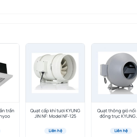
ắn trần
Quạt cấp khí tươi KYUNG
Quạt thông gió nối
nyoo
JIN NF: Model NF-125
đồng trục KYUNG 
ND-250
Liên hệ
Liên hệ