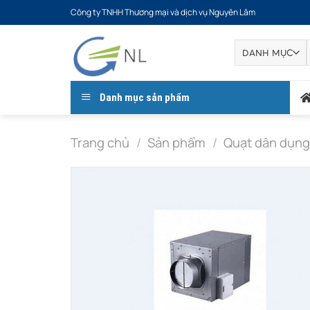
Bỏ
Công ty TNHH Thương mại và dịch vụ Nguyên Lâm
qua
nội
dung
Danh mục sản phẩm
Trang chủ
/
Sản phẩm
/
Quạt dân dụn