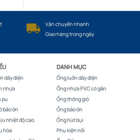
t
Vận chuyển nhanh
Giao hàng trong ngày
IỀU
DANH MỤC
ồn dây điện
Ống luồn dây điện
n nhựa
Ống nhựa PVC có gân
n pu
Ống thông gió
ó bảo ôn
Ống bảo ôn
ịu nhiệt độ cao
Ống hút bụi
u hòa
Phụ kiện nối