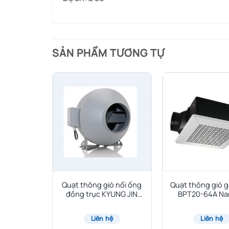
SẢN PHẨM TƯƠNG TỰ
hí tươi
Mixed
odel DPT-
Quạt thông gió nối ống
Quạt thông gió g
P
đồng trục KYUNG JIN
BPT20-64A Na
hệ
ND: Model ND-315
Liên hệ
Liên hệ