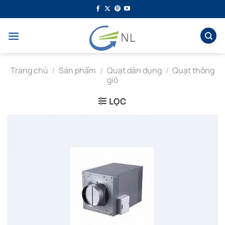
Bỏ
qua
nội
dung
Trang chủ
/
Sản phẩm
/
Quạt dân dụng
/
Quạt thông
gió
LỌC