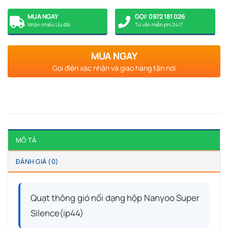
MUA NGAY
GỌI: 0972 181 026
Nhận nhiều Ưu đãi
Tư vấn miễn phí 24/7
MUA NGAY
Gọi điện xác nhận và giao hàng tận nơi
MÔ TẢ
ĐÁNH GIÁ (0)
Quạt thông gió nối dạng hộp Nanyoo Super
Silence(ip44)