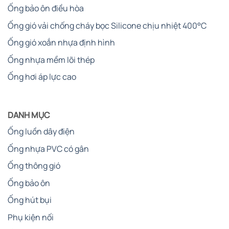
Ống bảo ôn điều hòa
Ống gió vải chống cháy bọc Silicone chịu nhiệt 400°C
Ống gió xoắn nhựa định hình
Ống nhựa mềm lõi thép
Ống hơi áp lực cao
DANH MỤC
Ống luồn dây điện
Ống nhựa PVC có gân
Ống thông gió
Ống bảo ôn
Ống hút bụi
Phụ kiện nối