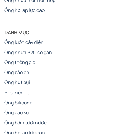
Ống nhựa mềm lõi thép
Ống hơi áp lực cao
DANH MỤC
Ống luồn dây điện
Ống nhựa PVC có gân
Ống thông gió
Ống bảo ôn
Ống hút bụi
Phụ kiện nối
Ống Silicone
Ống cao su
Ống bơm tưới nước
Ống hơi áp lực cao