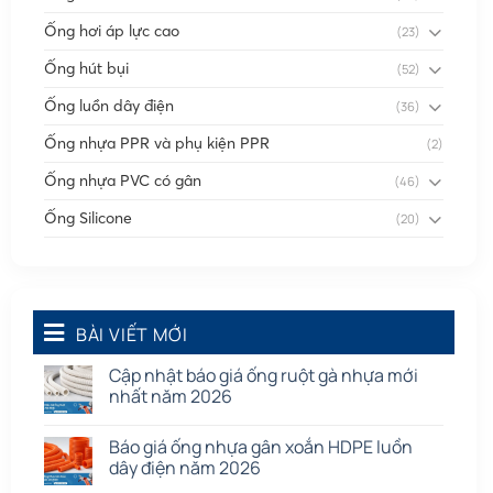
Ống hơi áp lực cao
(23)
Ống hút bụi
(52)
Ống luồn dây điện
(36)
Ống nhựa PPR và phụ kiện PPR
(2)
Ống nhựa PVC có gân
(46)
Ống Silicone
(20)
Ống thông gió
(58)
Phụ kiện nối
(86)
Quạt dân dụng
BÀI VIẾT MỚI
(91)
Tấm cao su
(7)
Cập nhật báo giá ống ruột gà nhựa mới
nhất năm 2026
Báo giá ống nhựa gân xoắn HDPE luồn
dây điện năm 2026