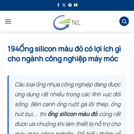
Bỏ
qua
nội
dung
194Ống silicon màu đỏ có lợi ích gì
cho ngành công nghiệp máy móc
Các loại ống nhựa công nghiệp đang được
ứng dụng rất nhiều trong các lĩnh vực đời
sống. Bên cạnh ống ruột gà lõi thép, ống
hút bụi,… thì
ống silicon
màu đỏ
cũng rất
được ưa chuộng khi làm thiết bị hỗ trợ cho
máy móc công nghiệp. Để hiểu thêm về