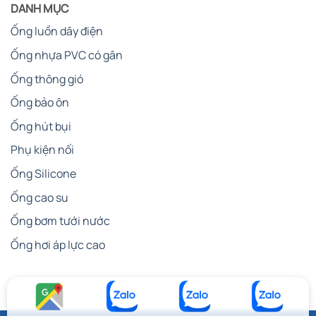
DANH MỤC
Ống luồn dây điện
Ống nhựa PVC có gân
Ống thông gió
Ống bảo ôn
Ống hút bụi
Phụ kiện nối
Ống Silicone
Ống cao su
Ống bơm tưới nước
Ống hơi áp lực cao