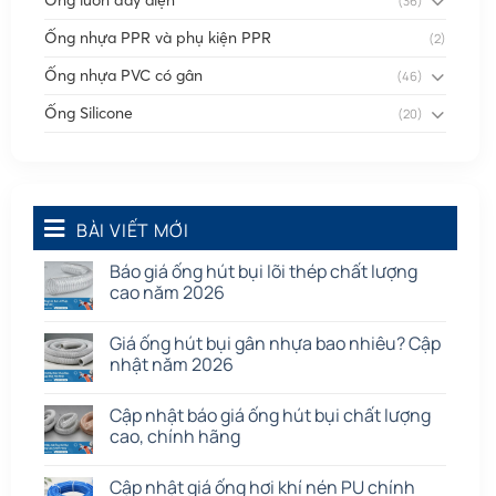
(36)
Ống nhựa PPR và phụ kiện PPR
(2)
Ống nhựa PVC có gân
(46)
Ống Silicone
(20)
Ống thông gió
(58)
Phụ kiện nối
(86)
Quạt dân dụng
BÀI VIẾT MỚI
(91)
Tấm cao su
(7)
Báo giá ống hút bụi lõi thép chất lượng
cao năm 2026
Giá ống hút bụi gân nhựa bao nhiêu? Cập
nhật năm 2026
Cập nhật báo giá ống hút bụi chất lượng
cao, chính hãng
Cập nhật giá ống hơi khí nén PU chính