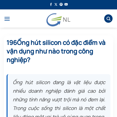
Bỏ
qua
nội
dung
196Ống hút silicon có đặc điểm và
vận dụng như nào trong công
nghiệp?
Ống hút silicon đang là vật liệu được
nhiều doanh nghiệp đánh giá cao bởi
những tính năng vượt trội mà nó đem lại.
Trong cuộc sống thì silicon là một chất
liệu đóng một vai trò vô cùng quan trọng,