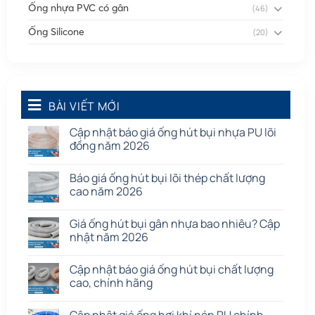
Ống nhựa PVC có gân
(46)
Ống Silicone
(20)
Ống thông gió
(58)
Phụ kiện nối
(86)
Quạt dân dụng
BÀI VIẾT MỚI
(91)
Tấm cao su
(7)
Cập nhật báo giá ống hút bụi nhựa PU lõi
đồng năm 2026
Báo giá ống hút bụi lõi thép chất lượng
cao năm 2026
Giá ống hút bụi gân nhựa bao nhiêu? Cập
nhật năm 2026
Cập nhật báo giá ống hút bụi chất lượng
cao, chính hãng
Cập nhật giá ống hơi khí nén PU chính