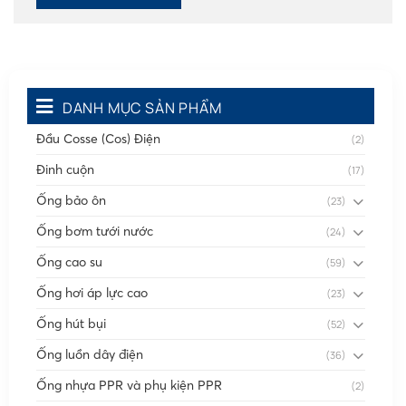
DANH MỤC SẢN PHẨM
Đầu Cosse (Cos) Điện
(2)
Đinh cuộn
(17)
Ống bảo ôn
(23)
Ống bơm tưới nước
(24)
Ống cao su
(59)
Ống hơi áp lực cao
(23)
Ống hút bụi
(52)
Ống luồn dây điện
(36)
Ống nhựa PPR và phụ kiện PPR
(2)