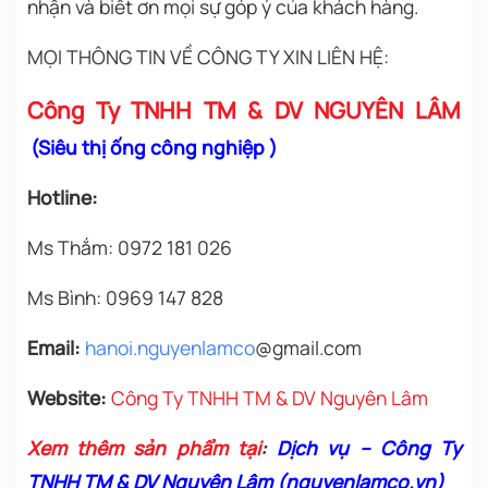
nhận và biết ơn mọi sự góp ý của khách hàng.
MỌI THÔNG TIN VỀ CÔNG TY XIN LIÊN HỆ:
Công Ty TNHH TM & DV NGUYÊN LÂM
(
Siêu thị ống công nghiệp
)
Hotline:
Ms Thắm: 0972 181 026
Ms Bình: 0969 147 828
Email:
h
anoi.nguyenlamco
@gmail.com
Website:
Công Ty TNHH TM & DV Nguyên Lâm
Xem thêm sản phẩm tại
:
Dịch vụ – Công Ty
TNHH TM & DV Nguyên Lâm (nguyenlamco.vn)