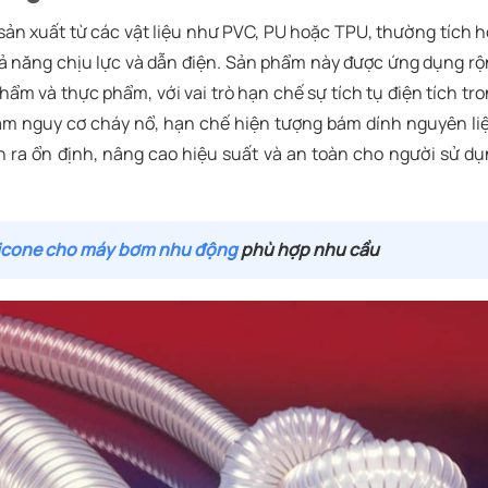
sản xuất từ các vật liệu như PVC, PU hoặc TPU, thường tích 
ả năng chịu lực và dẫn điện. Sản phẩm này được ứng dụng r
hẩm và thực phẩm, với vai trò hạn chế sự tích tụ điện tích tr
iảm nguy cơ cháy nổ, hạn chế hiện tượng bám dính nguyên li
n ra ổn định, nâng cao hiệu suất và an toàn cho người sử d
licone cho máy bơm nhu động
phù hợp nhu cầu