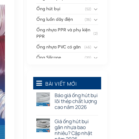
Ống hút bụi
(52)
Ống luồn dây điện
(36)
Ống nhựa PPR và phụ kiện
(2)
PPR
Ống nhựa PVC có gân
(46)
Ống Silicone
(20)
Ống thông gió
(58)
Phụ kiện nối
(86)
BÀI VIẾT MỚI
Quạt dân dụng
(91)
Báo giá ống hút bụi
Tấm cao su
(7)
lõi thép chất lượng
cao năm 2026
Giá ống hút bụi
gân nhựa bao
nhiêu? Cập nhật