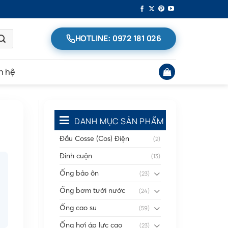
HOTLINE: 0972 181 026
n hệ
DANH MỤC SẢN PHẨM
Đầu Cosse (Cos) Điện
(2)
Đinh cuộn
(13)
Ống bảo ôn
(23)
Ống bơm tưới nước
(24)
Ống cao su
(59)
Ống hơi áp lực cao
(23)