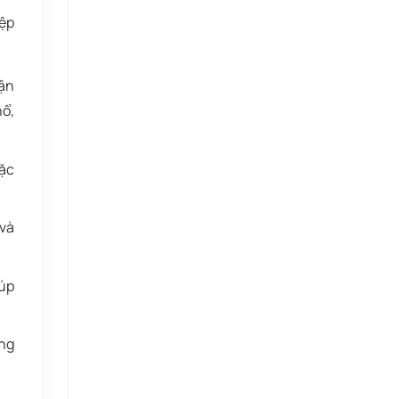
iệp
vận
nổ,
ặc
và
iúp
âng