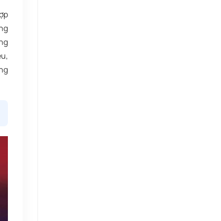
hợp
ộng
ong
ệu,
ụng