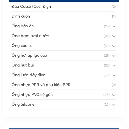
Đầu Cosse (Cos) Điện
(2)
Đinh cuộn
(17)
Ống bảo ôn
(23)
Ống bơm tưới nước
(24)
Ống cao su
(59)
Ống hơi áp lực cao
(23)
Ống hút bụi
(52)
Ống luồn dây điện
(36)
Ống nhựa PPR và phụ kiện PPR
(2)
Ống nhựa PVC có gân
(46)
Ống Silicone
(20)
Ống thông gió
(58)
Phụ kiện nối
(86)