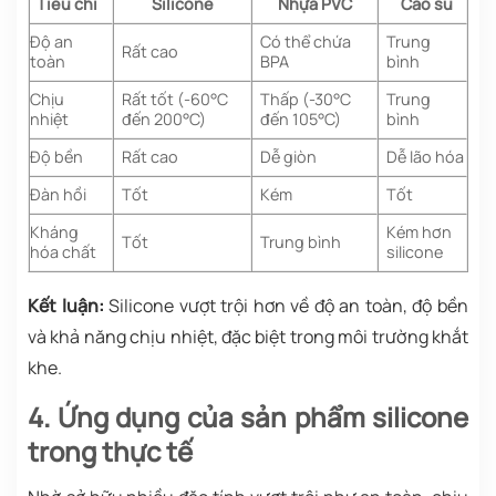
Tiêu chí
Silicone
Nhựa PVC
Cao su
Độ an
Có thể chứa
Trung
Rất cao
toàn
BPA
bình
Chịu
Rất tốt (-60°C
Thấp (-30°C
Trung
nhiệt
đến 200°C)
đến 105°C)
bình
Độ bền
Rất cao
Dễ giòn
Dễ lão hóa
Đàn hồi
Tốt
Kém
Tốt
Kháng
Kém hơn
Tốt
Trung bình
hóa chất
silicone
Kết luận:
Silicone vượt trội hơn về độ an toàn, độ bền
và khả năng chịu nhiệt, đặc biệt trong môi trường khắt
khe.
4. Ứng dụng của sản phẩm silicone
trong thực tế