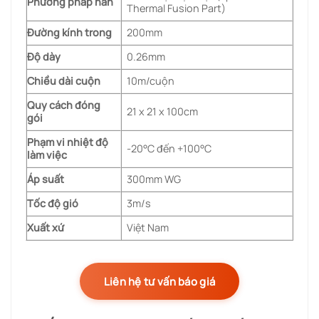
Phương pháp hàn
Thermal Fusion Part)
Đường kính trong
200mm
Độ dày
0.26mm
Chiều dài cuộn
10m/cuộn
Quy cách đóng
21 x 21 x 100cm
gói
Phạm vi nhiệt độ
-20°C đến +100°C
làm việc
Áp suất
300mm WG
Tốc độ gió
3m/s
Xuất xứ
Việt Nam
Liên hệ tư vấn báo giá