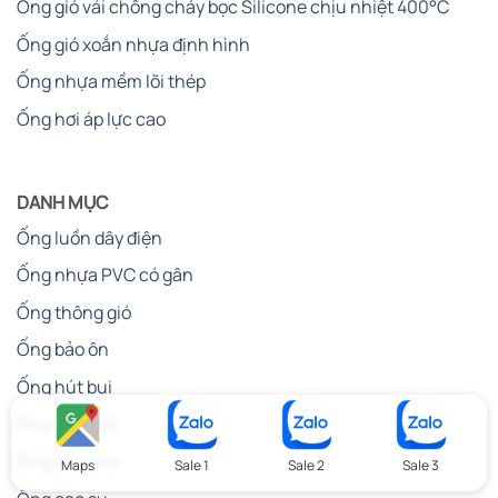
Ống gió vải chống cháy bọc Silicone chịu nhiệt 400°C
Ống gió xoắn nhựa định hình
Ống nhựa mềm lõi thép
Ống hơi áp lực cao
DANH MỤC
Ống luồn dây điện
Ống nhựa PVC có gân
Ống thông gió
Ống bảo ôn
Ống hút bụi
Phụ kiện nối
Ống Silicone
Maps
Sale 1
Sale 2
Sale 3