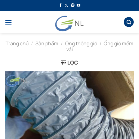
Bỏ
qua
nội
dung
Trang chủ
/
Sản phẩm
/
Ống thông gió
/
Ống gió mềm
vải
LỌC