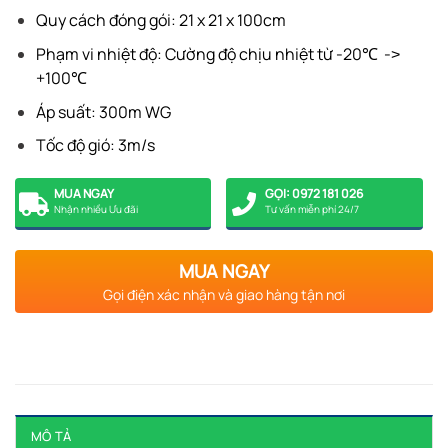
Quy cách đóng gói: 21 x 21 x 100cm
Phạm vi nhiệt độ: Cường độ chịu nhiệt từ -20℃ -˃
+100℃
Áp suất: 300m WG
Tốc độ gió: 3m/s
MUA NGAY
GỌI: 0972 181 026
Nhận nhiều Ưu đãi
Tư vấn miễn phí 24/7
MUA NGAY
Gọi điện xác nhận và giao hàng tận nơi
MÔ TẢ