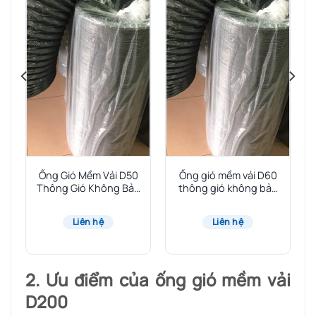
0
Ống Gió Mềm Vải D50
Ống gió mềm vải D60
Thông Gió Không Bảo
thông gió không bảo
Ôn
ôn
Liên hệ
Liên hệ
2. Ưu điểm của ống gió mềm vải
D200