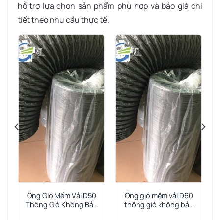
hỗ trợ lựa chọn sản phẩm phù hợp và báo giá chi
tiết theo nhu cầu thực tế.
0
Ống Gió Mềm Vải D50
Ống gió mềm vải D60
Thông Gió Không Bảo
thông gió không bảo
Ôn
ôn