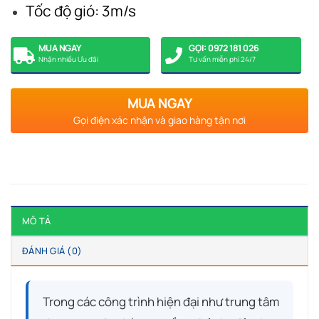
Tốc độ gió: 3m/s
MUA NGAY
GỌI: 0972 181 026
Nhận nhiều Ưu đãi
Tư vấn miễn phí 24/7
MUA NGAY
Gọi điện xác nhận và giao hàng tận nơi
MÔ TẢ
ĐÁNH GIÁ (0)
Trong các công trình hiện đại như trung tâm