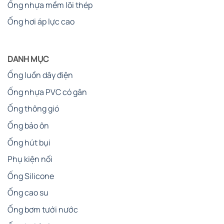
Ống nhựa mềm lõi thép
Ống hơi áp lực cao
DANH MỤC
Ống luồn dây điện
Ống nhựa PVC có gân
Ống thông gió
Ống bảo ôn
Ống hút bụi
Phụ kiện nối
Ống Silicone
Ống cao su
Ống bơm tưới nước