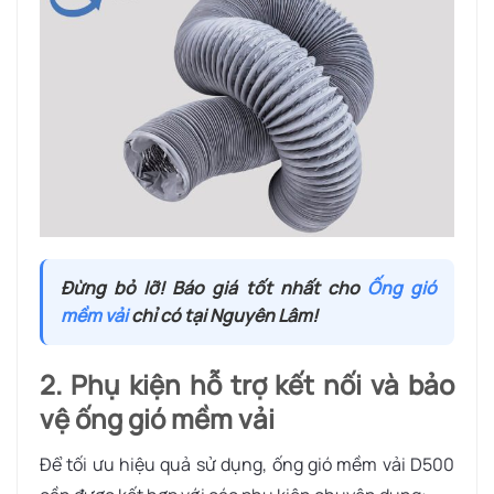
Đừng bỏ lỡ! Báo giá tốt nhất cho
Ống gió
mềm vải
chỉ có tại Nguyên Lâm!
2. Phụ kiện hỗ trợ kết nối và bảo
vệ ống gió mềm vải
Để tối ưu hiệu quả sử dụng, ống gió mềm vải D500