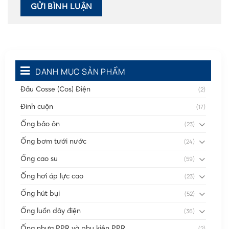
DANH MỤC SẢN PHẨM
Đầu Cosse (Cos) Điện
(2)
Đinh cuộn
(17)
Ống bảo ôn
(23)
Ống bơm tưới nước
(24)
Ống cao su
(59)
Ống hơi áp lực cao
(23)
Ống hút bụi
(52)
Ống luồn dây điện
(36)
Ống nhựa PPR và phụ kiện PPR
(2)