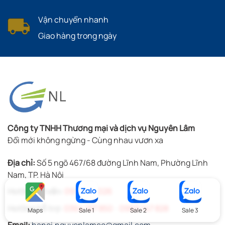
Vận chuyển nhanh
Giao hàng trong ngày
Công ty TNHH Thương mại và dịch vụ Nguyên Lâm
Đổi mới không ngừng - Cùng nhau vươn xa
Địa chỉ:
Số 5 ngõ 467/68 đường Lĩnh Nam, Phường Lĩnh
Nam, TP. Hà Nội
Hotline tư vấn:
0972 181 026
Hotline hỗ trợ:
0364 157 850
-
0969 147 828
Maps
Sale 1
Sale 2
Sale 3