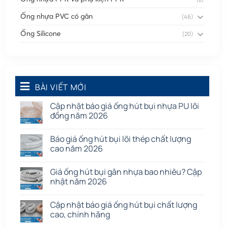
Ống nhựa PVC có gân
(46)
Ống Silicone
(20)
Ống thông gió
(58)
Phụ kiện nối
(86)
Quạt dân dụng
BÀI VIẾT MỚI
(91)
Tấm cao su
(7)
Cập nhật báo giá ống hút bụi nhựa PU lõi
đồng năm 2026
Báo giá ống hút bụi lõi thép chất lượng
cao năm 2026
Giá ống hút bụi gân nhựa bao nhiêu? Cập
nhật năm 2026
Cập nhật báo giá ống hút bụi chất lượng
cao, chính hãng