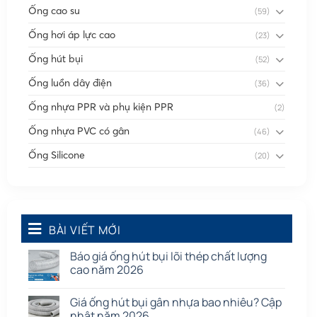
Ống cao su
(59)
Ống hơi áp lực cao
(23)
Ống hút bụi
(52)
Ống luồn dây điện
(36)
Ống nhựa PPR và phụ kiện PPR
(2)
Ống nhựa PVC có gân
(46)
Ống Silicone
(20)
Ống thông gió
(58)
Phụ kiện nối
(86)
Quạt dân dụng
BÀI VIẾT MỚI
(91)
Tấm cao su
(7)
Báo giá ống hút bụi lõi thép chất lượng
cao năm 2026
Giá ống hút bụi gân nhựa bao nhiêu? Cập
nhật năm 2026