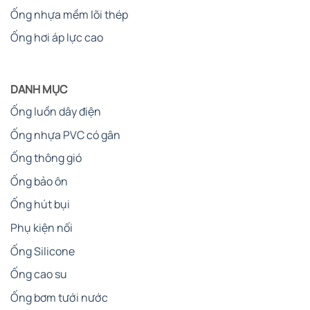
Ống nhựa mềm lõi thép
Ống hơi áp lực cao
DANH MỤC
Ống luồn dây điện
Ống nhựa PVC có gân
Ống thông gió
Ống bảo ôn
Ống hút bụi
Phụ kiện nối
Ống Silicone
Ống cao su
Ống bơm tưới nước