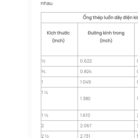
nhau
Ống thép luồn dây điện kim
Kích thước
Đường kính trong
(Inch)
(Inch)
½
0.622
¾
0.824
1
1.049
1 ¼
1.380
1 ½
1.610
2
2.067
2 ½
2.731