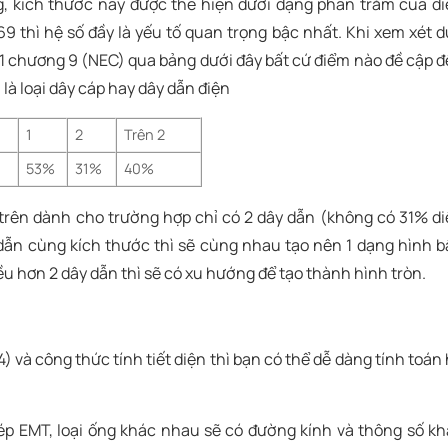
, kích thước này được thể hiện dưới dạng phần trăm của d
9 thì hệ số đầy là yếu tố quan trọng bậc nhất. Khi xem xét 
g 1 chương 9 (NEC) qua bảng dưới đây bất cứ điểm nào đề cập 
 là loại dây cáp hay dây dẫn điện
1
2
Trên 2
53%
31%
40%
 trên dành cho trường hợp chỉ có 2 dây dẫn (không có 31% d
y dẫn cùng kích thước thì sẽ cùng nhau tạo nên 1 dạng hình 
iều hơn 2 dây dẫn thì sẽ có xu hướng để tạo thành hình tròn.
 và công thức tính tiết diện thì bạn có thể dễ dàng tính toán
ép EMT, loại ống khác nhau sẽ có đường kính và thông số k