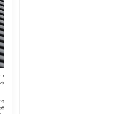
ánh
 và
ống
 sẽ