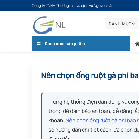
Bỏ
Công ty TNHH Thương mại và dịch vụ Nguyên Lâm
qua
nội
dung
Danh mục sản phẩm
Nên chọn ống ruột gà phi ba
Trong hệ thống điện dân dụng và công
trọng để đảm bảo an toàn, dễ dàng lắ
khoăn:
Nên chọn ống ruột gà phi bao n
sẽ hướng dẫn chi tiết cách lựa chọn dự
đúng đắn.