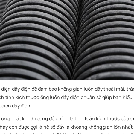
t diện dây điện để đảm bảo không gian luồn dây thoải mái, tr
ch tính kích thước ống luồn dây điện chuẩn sẽ giúp bạn hiểu
 diện dây điện
trọng nhất khi thi công đó chính là tính toán kích thước của 
ay còn được gọi là hệ số đầy là khoảng không gian lớn nhất