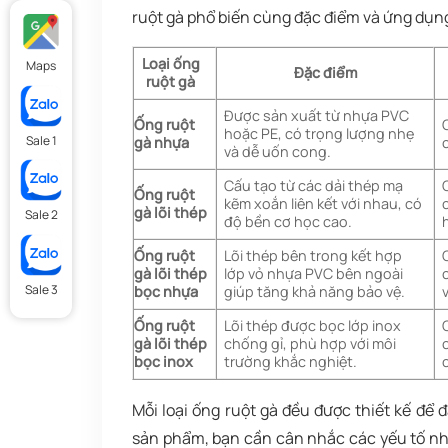
ruột gà phổ biến cùng đặc điểm và ứng dụng
Loại ống
Maps
Đặc điểm
ruột gà
Được sản xuất từ nhựa PVC
Ống ruột
hoặc PE, có trọng lượng nhẹ
Sale 1
gà nhựa
và dễ uốn cong.
Cấu tạo từ các dải thép mạ
Ống ruột
kẽm xoắn liên kết với nhau, có
gà lõi thép
Sale 2
độ bền cơ học cao.
Ống ruột
Lõi thép bên trong kết hợp
gà lõi thép
lớp vỏ nhựa PVC bên ngoài
Sale 3
bọc nhựa
giúp tăng khả năng bảo vệ.
Ống ruột
Lõi thép được bọc lớp inox
gà lõi thép
chống gỉ, phù hợp với môi
bọc inox
trường khắc nghiệt.
Mỗi loại ống ruột gà đều được thiết kế để
sản phẩm, bạn cần cân nhắc các yếu tố nh