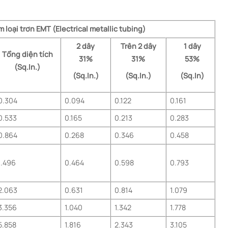
 loại trơn EMT (Electrical metallic tubing)
2 dây
Trên 2 dây
1 dây
Tổng diện tích
31%
31%
53%
(Sq.In.)
(Sq.In.)
(Sq.In.)
(Sq.In)
0.304
0.094
0.122
0.161
0.533
0.165
0.213
0.283
0.864
0.268
0.346
0.458
1.496
0.464
0.598
0.793
2.063
0.631
0.814
1.079
3.356
1.040
1.342
1.778
5.858
1.816
2.343
3.105