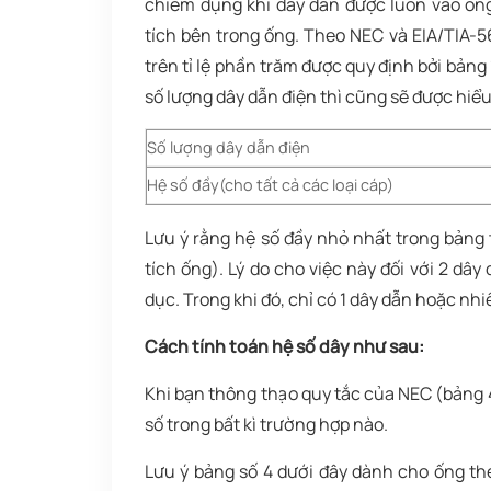
chiếm dụng khi dây dẫn được luồn vào ống
tích bên trong ống. Theo NEC và EIA/TIA-56
trên tỉ lệ phần trăm được quy định bởi bản
số lượng dây dẫn điện thì cũng sẽ được hiểu
Số lượng dây dẫn điện
Hệ số đầy(cho tất cả các loại cáp)
Lưu ý rằng hệ số đầy nhỏ nhất trong bảng
tích ống). Lý do cho việc này đối với 2 dâ
dục. Trong khi đó, chỉ có 1 dây dẫn hoặc nh
Cách tính toán hệ số dây như sau:
Khi bạn thông thạo quy tắc của NEC (bảng 4)
số trong bất kì trường hợp nào.
Lưu ý bảng số 4 dưới đây dành cho ống th