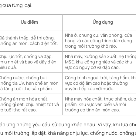
 của từng loại.
Ưu điểm
Ứng dụng
Nhà ở, chung cư, văn phòng, cửa
Giá thành thấp, dễ thi công,
hàng và các công trình dân dụng
chống ăn mòn, cách điện tốt.
trong môi trường khô ráo.
Chịu lực tốt, chống va đập,
Nhà máy, xưởng sản xuất, hệ thốn
chịu nhiệt và bảo vệ dây điện
M&E, khu công nghiệp và các khu
hiệu quả.
vực có nguy cơ va đập cao.
Chống nước, chống bụi,
Công trình ngoài trời, tầng hầm, k
chống tia UV, hạn chế ăn mòn
vực có độ ẩm cao hoặc thường
và tăng tuổi thọ sản phẩm.
xuyên tiếp xúc với nước.
Chống ăn mòn hóa chất,
Nhà máy hóa chất, thực phẩm, dư
chống gỉ sét, chịu nhiệt tốt và
phẩm, khu vực ven biển và môi
có tuổi thọ rất cao.
trường có tính ăn mòn cao.
 đáp ứng những yêu cầu sử dụng khác nhau. Vì vậy, khi lựa c
ư môi trường lắp đặt, khả năng chịu lực, chống nước, chống