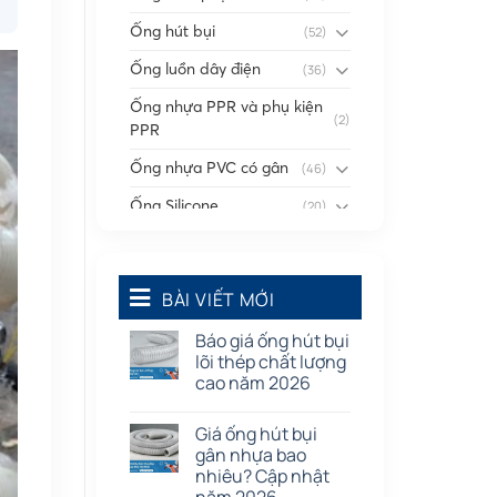
Ống hút bụi
(52)
Ống luồn dây điện
(36)
Ống nhựa PPR và phụ kiện
(2)
PPR
Ống nhựa PVC có gân
(46)
Ống Silicone
(20)
Ống thông gió
(58)
Phụ kiện nối
(86)
BÀI VIẾT MỚI
Quạt dân dụng
(91)
Báo giá ống hút bụi
Tấm cao su
(7)
lõi thép chất lượng
cao năm 2026
Giá ống hút bụi
gân nhựa bao
nhiêu? Cập nhật