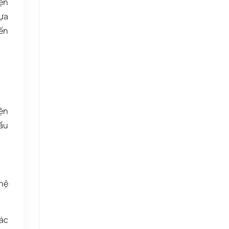
iện
dựa
đến
iện
bầu
 hệ
hác