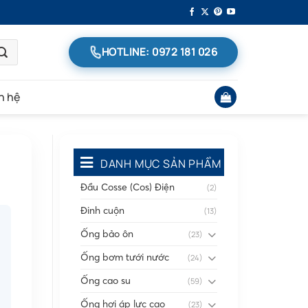
HOTLINE: 0972 181 026
n hệ
DANH MỤC SẢN PHẨM
Đầu Cosse (Cos) Điện
(2)
Đinh cuộn
(13)
Ống bảo ôn
(23)
Ống bơm tưới nước
(24)
Ống cao su
(59)
Ống hơi áp lực cao
(23)