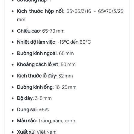
Kích thước hộp nối
: 65×65/3/16 – 65×70/3/25
mm
Chiều cao
: 65-70 mm
Nhiệt độ làm việc
: -15°C đến 60°C
Đường kính ngoài
: 65 mm
Khoảng cách lỗ vít
: 50 mm
Kích thước lỗ đáy
: 32 mm
Đường kính ống
: 16-25 mm
Độ dày
: 3-5 mm
Dung sai
: ±5%
Màu sắc
: Trắng, xám, xanh
Xuất xứ
: Việt Nam