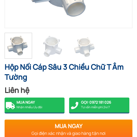
Hộp Nối Cáp Sâu 3 Chiều Chữ T Âm
Tường
Liên hệ
MUA NGAY
GỌI: 0972 181 026
Nhận nhiều Ưu đãi
Tư vấn miễn phí 24/7
MUA NGAY
Gọi điện xác nhận và giao hàng tận nơi