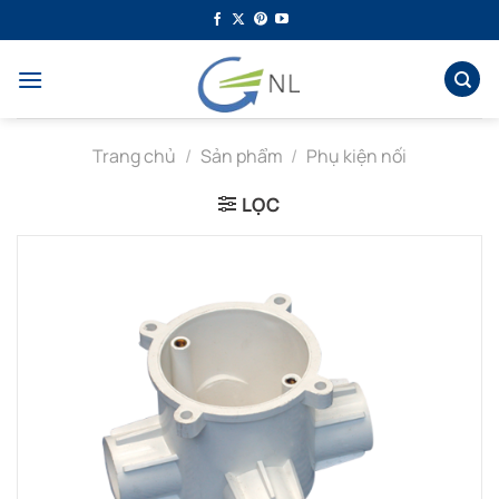
Bỏ
qua
nội
dung
Trang chủ
/
Sản phẩm
/
Phụ kiện nối
LỌC