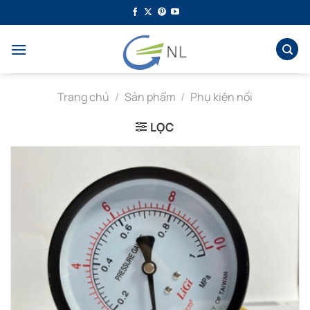
Bỏ
qua
nội
dung
Trang chủ
/
Sản phẩm
/
Phụ kiện nối
LỌC