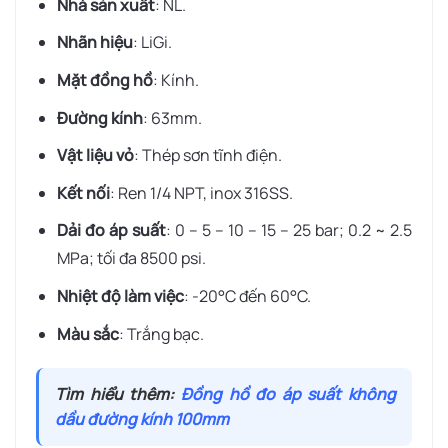
Nhà sản xuất
: NL.
Nhãn hiệu
: LiGi.
Mặt đồng hồ
: Kính.
Đường kính
: 63mm.
Vật liệu vỏ
: Thép sơn tĩnh điện.
Kết nối
: Ren 1/4 NPT, inox 316SS.
Dải đo áp suất
: 0 – 5 – 10 – 15 – 25 bar; 0.2 ~ 2.5
MPa; tối đa 8500 psi.
Nhiệt độ làm việc
: -20°C đến 60°C.
Màu sắc
: Trắng bạc.
Tìm hiểu thêm:
Đồng hồ đo áp suất không
dầu đường kính 100mm