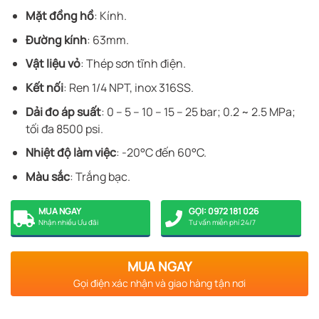
Mặt đồng hồ
: Kính.
Đường kính
: 63mm.
Vật liệu vỏ
: Thép sơn tĩnh điện.
Kết nối
: Ren 1/4 NPT, inox 316SS.
Dải đo áp suất
: 0 – 5 – 10 – 15 – 25 bar; 0.2 ~ 2.5 MPa;
tối đa 8500 psi.
Nhiệt độ làm việc
: -20°C đến 60°C.
Màu sắc
: Trắng bạc.
MUA NGAY
GỌI: 0972 181 026
Nhận nhiều Ưu đãi
Tư vấn miễn phí 24/7
MUA NGAY
Gọi điện xác nhận và giao hàng tận nơi