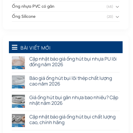
Ống nhựa PVC có gân
(46)
Ống Silicone
(20)
Ống thông gió
(58)
Phụ kiện nối
(86)
Quạt dân dụng
BÀI VIẾT MỚI
(91)
Tấm cao su
(7)
Cập nhật báo giá ống hút bụi nhựa PU lõi
đồng năm 2026
Báo giá ống hút bụi lõi thép chất lượng
cao năm 2026
Giá ống hút bụi gân nhựa bao nhiêu? Cập
nhật năm 2026
Cập nhật báo giá ống hút bụi chất lượng
cao, chính hãng