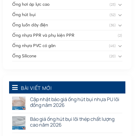
Ống hơi áp lực cao
(23)
Ống hút bụi
(52)
Ống luồn dây điện
(36)
Ống nhựa PPR và phụ kiện PPR
(2)
Ống nhựa PVC có gân
(46)
Ống Silicone
(20)
Ống thông gió
(58)
Phụ kiện nối
(86)
Quạt dân dụng
BÀI VIẾT MỚI
(91)
Tấm cao su
(7)
Cập nhật báo giá ống hút bụi nhựa PU lõi
đồng năm 2026
Báo giá ống hút bụi lõi thép chất lượng
cao năm 2026