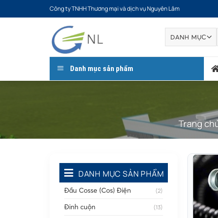
Bỏ
Công ty TNHH Thương mại và dịch vụ Nguyên Lâm
qua
nội
dung
Danh mục sản phẩm
Trang ch
DANH MỤC SẢN PHẨM
Đầu Cosse (Cos) Điện
(2)
Đinh cuộn
(13)