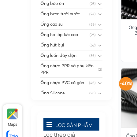
Ống bảo ôn
(23)
Ống bơm tưới nước
(24)
Ống cao su
(59)
Ống
B
Ống hơi áp lực cao
(23)
Ống hút bụi
(52)
Ống luồn dây điện
(36)
Ống nhựa PPR và phụ kiện
(2)
PPR
Ống nhựa PVC có gân
-40%
(46)
Ống Silicone
(20)
Ống thông gió
(58)
Phụ kiện nối
(86)
Quạt dân dụng
Maps
LỌC SẢN PHẨM
(91)
Lọc theo giá
Tấm cao su
(7)
Ống 