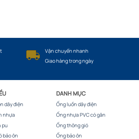
t
Vận chuyển nhanh
Giao hàng trong ngày
IỀU
DANH MỤC
ồn dây điện
Ống luồn dây điện
n nhựa
Ống nhựa PVC có gân
n pu
Ống thông gió
ó bảo ôn
Ống bảo ôn