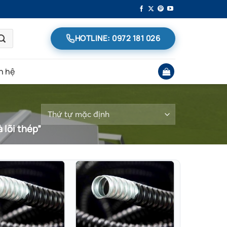
HOTLINE: 0972 181 026
n hệ
 lõi thép”