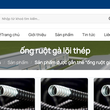
Tìm
kiếm:
Trang chủ
Giới thiệu
Sản phẩm
Tin tức
Liê
ống ruột gà lõi thép
ủ
/
Sản phẩm
/
Sản phẩm được gắn thẻ “ống ruột gà