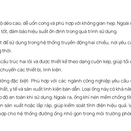
ộ dẻo cao, dễ uốn cong và phù hợp với không gian hẹp. Ngoài 
tốt, đảm bảo hiệu suất ổn định trong quá trình sử dụng.
ệt để sử dụng trong hệ thống truyền động hai chiều, nơi yêu 
 thời.
ấu trúc hai lõi và được thiết kế theo dạng cuộn kép, giúp tối
chuyển các thiết bị, linh kiện.
ường đặc biệt: Phù hợp với các ngành công nghiệp yêu cầu
t, y tế và sản xuất linh kiện bán dẫn. Loại ống này có khả n
 độ an toàn khi sử dụng. Ngoài ra, ống khí nén mềm chống t
n sản xuất hoặc lắp ráp, giúp kiểm soát tĩnh điện hiệu quả. 
ù hợp cho hệ thống đường ống nhỏ gọn trong môi trường ph