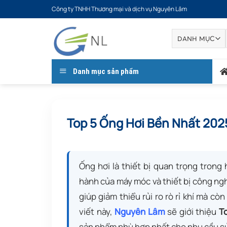
Bỏ
Công ty TNHH Thương mại và dịch vụ Nguyên Lâm
qua
nội
dung
Danh mục sản phẩm
Top 5 Ống Hơi Bền Nhất 2025
Ống hơi là thiết bị quan trọng trong
hành của máy móc và thiết bị công nghi
giúp giảm thiểu rủi ro rò rỉ khí mà còn
viết này,
Nguyên Lâm
sẽ giới thiệu
T
sản phẩm phù hợp nhất cho nhu cầu s