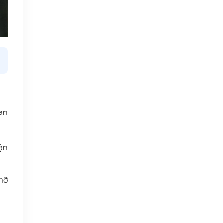
uan
vận
 mỡ