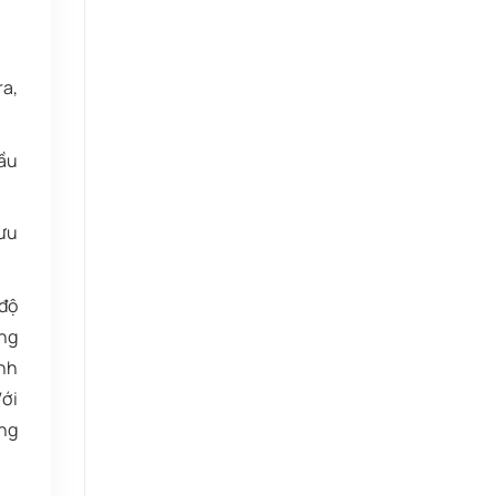
ra,
cầu
 ưu
 độ
ăng
ĩnh
Với
òng