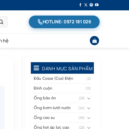
HOTLINE: 0972 181 026
n hệ
DANH MỤC SẢN PHẨM
Đầu Cosse (Cos) Điện
(2)
Đinh cuộn
(13)
Ống bảo ôn
(23)
Ống bơm tưới nước
(24)
Ống cao su
(59)
Ống hơi áp lực cao
(23)