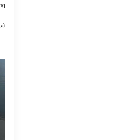
ạng
 sử