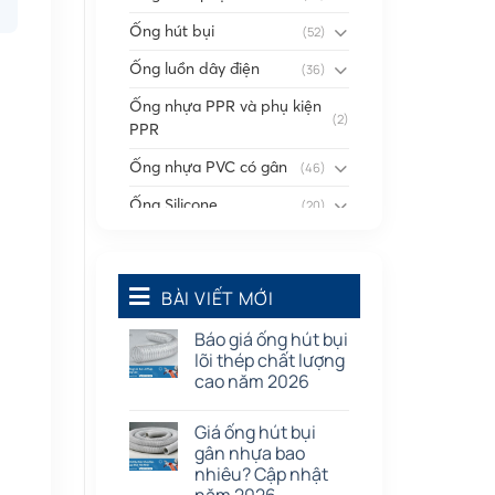
Ống hút bụi
(52)
Ống luồn dây điện
(36)
Ống nhựa PPR và phụ kiện
(2)
PPR
Ống nhựa PVC có gân
(46)
Ống Silicone
(20)
Ống thông gió
(58)
Phụ kiện nối
(86)
BÀI VIẾT MỚI
Quạt dân dụng
(91)
Báo giá ống hút bụi
Tấm cao su
(7)
lõi thép chất lượng
cao năm 2026
Giá ống hút bụi
gân nhựa bao
nhiêu? Cập nhật