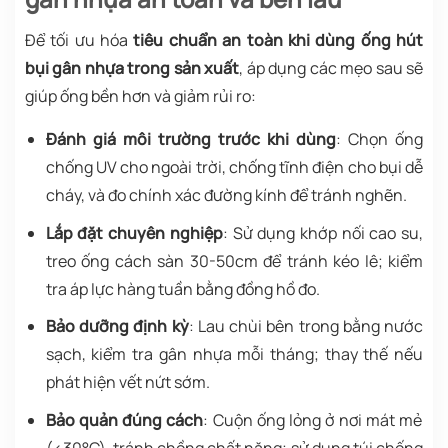
Để tối ưu hóa
tiêu chuẩn an toàn khi dùng ống hút
bụi gân nhựa trong sản xuất
, áp dụng các mẹo sau sẽ
giúp ống bền hơn và giảm rủi ro:
Đánh giá môi trường trước khi dùng
: Chọn ống
chống UV cho ngoài trời, chống tĩnh điện cho bụi dễ
cháy, và đo chính xác đường kính để tránh nghẽn.
Lắp đặt chuyên nghiệp
: Sử dụng khớp nối cao su,
treo ống cách sàn 30-50cm để tránh kéo lê; kiểm
tra áp lực hàng tuần bằng đồng hồ đo.
Bảo dưỡng định kỳ
: Lau chùi bên trong bằng nước
sạch, kiểm tra gân nhựa mỗi tháng; thay thế nếu
phát hiện vết nứt sớm.
Bảo quản đúng cách
: Cuộn ống lỏng ở nơi mát mẻ
(<30°C), tránh chồng chất nặng; sử dụng túi chống