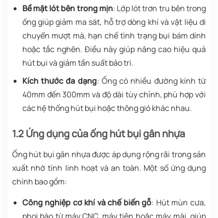
Bề mặt lót bên trong mịn
: Lớp lót trơn tru bên trong
ống giúp giảm ma sát, hỗ trợ dòng khí và vật liệu di
chuyển mượt mà, hạn chế tình trạng bụi bám dính
hoặc tắc nghẽn. Điều này giúp nâng cao hiệu quả
hút bụi và giảm tần suất bảo trì.
Kích thước đa dạng
: Ống có nhiều đường kính từ
40mm đến 300mm và độ dài tùy chỉnh, phù hợp với
các hệ thống hút bụi hoặc thông gió khác nhau.
1.2 Ứng dụng của ống hút bụi gân nhựa
Ống hút bụi gân nhựa được áp dụng rộng rãi trong sản
xuất nhờ tính linh hoạt và an toàn. Một số ứng dụng
chính bao gồm:
Công nghiệp cơ khí và chế biến gỗ
: Hút mùn cưa,
phoi bào từ máy CNC, máy tiện hoặc máy mài, giúp