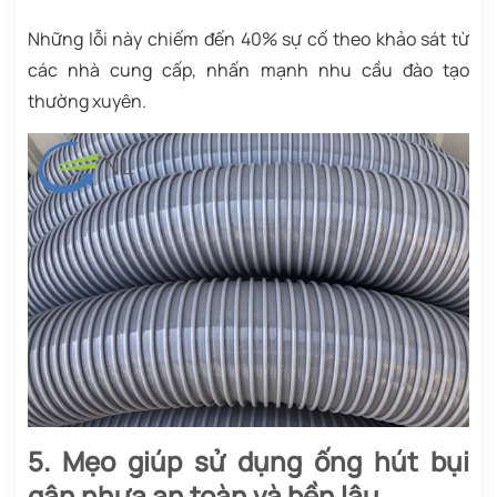
Những lỗi này chiếm đến 40% sự cố theo khảo sát từ
các nhà cung cấp, nhấn mạnh nhu cầu đào tạo
thường xuyên.
5. Mẹo giúp sử dụng ống hút bụi
gân nhựa an toàn và bền lâu