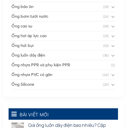
Ống bảo ôn
(23)
Ống bơm tưới nước
(24)
Ống cao su
(59)
Ống hơi áp lực cao
(23)
Ống hút bụi
(52)
Ống luồn dây điện
(36)
Ống nhựa PPR và phụ kiện PPR
(2)
Ống nhựa PVC có gân
(46)
Ống Silicone
(20)
Ống thông gió
(58)
Phụ kiện nối
(86)
Quạt dân dụng
BÀI VIẾT MỚI
(91)
Tấm cao su
(7)
Giá ống luồn dây điện bao nhiêu? Cập