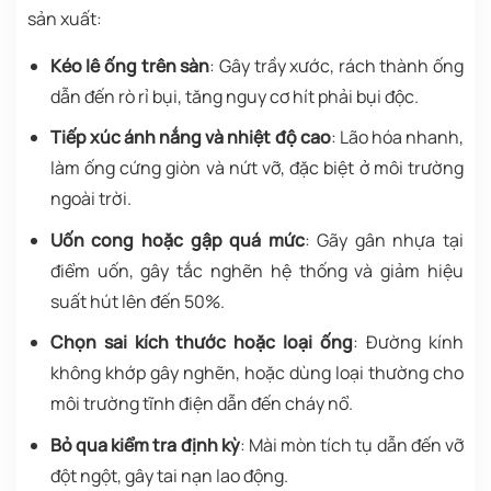
sản xuất:
Kéo lê ống trên sàn
: Gây trầy xước, rách thành ống
dẫn đến rò rỉ bụi, tăng nguy cơ hít phải bụi độc.
Tiếp xúc ánh nắng và nhiệt độ cao
: Lão hóa nhanh,
làm ống cứng giòn và nứt vỡ, đặc biệt ở môi trường
ngoài trời.
Uốn cong hoặc gập quá mức
: Gãy gân nhựa tại
điểm uốn, gây tắc nghẽn hệ thống và giảm hiệu
suất hút lên đến 50%.
Chọn sai kích thước hoặc loại ống
: Đường kính
không khớp gây nghẽn, hoặc dùng loại thường cho
môi trường tĩnh điện dẫn đến cháy nổ.
Bỏ qua kiểm tra định kỳ
: Mài mòn tích tụ dẫn đến vỡ
đột ngột, gây tai nạn lao động.