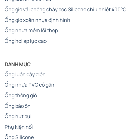
Ống gió vải chống cháy bọc Silicone chịu nhiệt 400°C
Ống gió xoắn nhựa định hình
Ống nhựa mềm lõi thép
Ống hơi áp lực cao
DANH MỤC
Ống luồn dây điện
Ống nhựa PVC có gân
Ống thông gió
Ống bảo ôn
Ống hút bụi
Phụ kiện nối
Ống Silicone