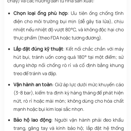
cháy) và các hướng dẫn từ nhà sản xuất:
Chọn loại ống phù hợp
: Ưu tiên ống chống tĩnh
điện cho môi trường bụi mịn (dễ gây tia lửa), chịu
nhiệt nếu nhiệt độ vượt 80°C, và không độc hại cho
thực phẩm (theo FDA hoặc tương đương).
Lắp đặt đúng kỹ thuật
: Kết nối chắc chắn với máy
hút bụi, tránh uốn cong quá 180° tại một điểm; sử
dụng khớp nối chống rò rỉ và cố định bằng khung
treo để tránh va đập.
Vận hành an toàn
: Giữ áp lực dưới mức khuyến cáo
(3-8 bar), kiểm tra định kỳ hàng tháng để phát hiện
nứt, rò rỉ hoặc mài mòn; không dùng cho hóa chất
mạnh hoặc bụi kim loại sắc nhọn.
Bảo hộ lao động
: Người vận hành phải đeo khẩu
trang, găng tay và kính bảo hộ; lắp đặt hệ thống