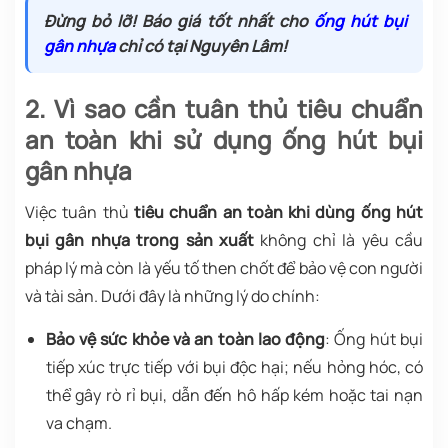
Đừng bỏ lỡ! Báo giá tốt nhất cho
ống
h
út
b
ụi
g
ân
nh
ựa
chỉ có tại Nguyên Lâm!
2. Vì sao cần tuân thủ tiêu chuẩn
an toàn khi sử dụng ống hút bụi
gân nhựa
Việc tuân thủ
tiêu chuẩn an toàn khi dùng ống hút
bụi gân nhựa trong sản xuất
không chỉ là yêu cầu
pháp lý mà còn là yếu tố then chốt để bảo vệ con người
và tài sản. Dưới đây là những lý do chính:
Bảo vệ sức khỏe và an toàn lao động
: Ống hút bụi
tiếp xúc trực tiếp với bụi độc hại; nếu hỏng hóc, có
thể gây rò rỉ bụi, dẫn đến hô hấp kém hoặc tai nạn
va chạm.