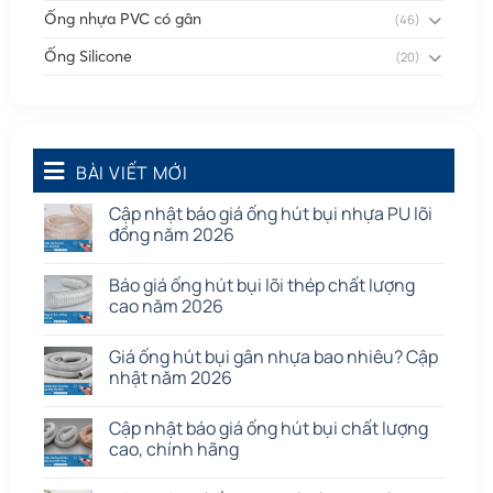
Ống nhựa PVC có gân
(46)
Ống Silicone
(20)
Ống thông gió
(58)
Phụ kiện nối
(86)
Quạt dân dụng
BÀI VIẾT MỚI
(91)
Tấm cao su
(7)
Cập nhật báo giá ống hút bụi nhựa PU lõi
đồng năm 2026
Báo giá ống hút bụi lõi thép chất lượng
cao năm 2026
Giá ống hút bụi gân nhựa bao nhiêu? Cập
nhật năm 2026
Cập nhật báo giá ống hút bụi chất lượng
cao, chính hãng