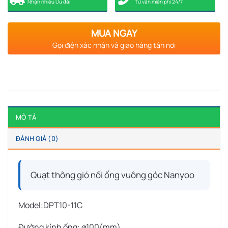
Nhận nhiều Ưu đãi
Tư vấn miễn phí 24/7
MUA NGAY
Gọi điện xác nhận và giao hàng tận nơi
MÔ TẢ
ĐÁNH GIÁ (0)
Quạt thông gió nối ống vuông góc Nanyoo
Model:DPT10-11C
Đường kính ống: ø100(mm)