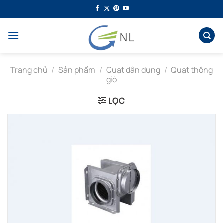
Bỏ
qua
nội
dung
Trang chủ
/
Sản phẩm
/
Quạt dân dụng
/
Quạt thông
gió
LỌC