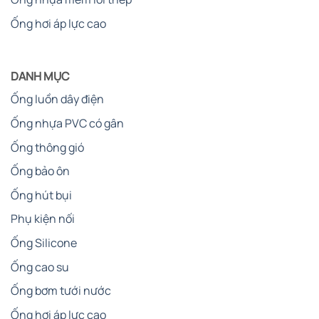
Ống hơi áp lực cao
DANH MỤC
Ống luồn dây điện
Ống nhựa PVC có gân
Ống thông gió
Ống bảo ôn
Ống hút bụi
Phụ kiện nối
Ống Silicone
Ống cao su
Ống bơm tưới nước
Ống hơi áp lực cao