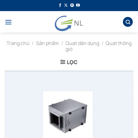
Bỏ
qua
nội
dung
Trang chủ
/
Sản phẩm
/
Quạt dân dụng
/
Quạt thông
gió
LỌC