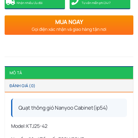
Nhận nhiều Ưu đãi
Tư vấn miễn phí 24/7
MUA NGAY
Gọi điện xác nhận và giao hàng tận nơi
MÔ TẢ
ĐÁNH GIÁ (0)
Quạt thông gió Nanyoo Cabinet(ip54)
Model:KTJ25-42