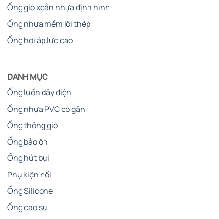
Ống gió xoắn nhựa định hình
Ống nhựa mềm lõi thép
Ống hơi áp lực cao
DANH MỤC
Ống luồn dây điện
Ống nhựa PVC có gân
Ống thông gió
Ống bảo ôn
Ống hút bụi
Phụ kiện nối
Ống Silicone
Ống cao su