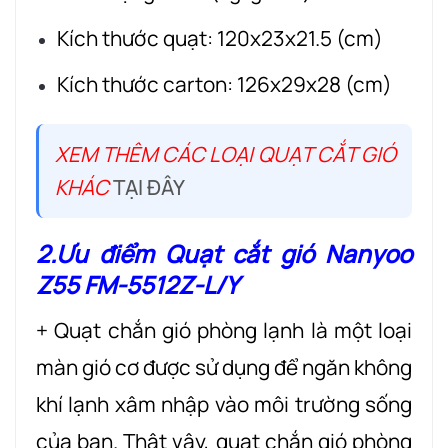
Kích thước quạt: 120x23x21.5 (cm)
Kích thước carton: 126x29x28 (cm)
XEM THÊM CÁC LOẠI QUẠT CẮT GIÓ
KHÁC
TẠI ĐÂY
2.Ưu điểm Quạt cắt gió Nanyoo
Z55 FM-5512Z-L/Y
+ Quạt chắn gió phòng lạnh là một loại
màn gió cơ được sử dụng để ngăn không
khí lạnh xâm nhập vào môi trường sống
của bạn. Thật vậy, quạt chắn gió phòng