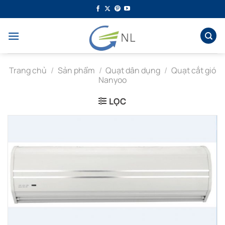
Bỏ
qua
nội
dung
Trang chủ
/
Sản phẩm
/
Quạt dân dụng
/
Quạt cắt gió
Nanyoo
LỌC