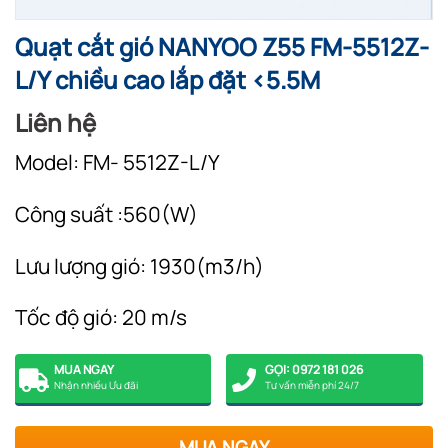
Quạt cắt gió NANYOO Z55 FM-5512Z-
L/Y chiều cao lắp đặt <5.5M
Liên hệ
Model: FM- 5512Z-L/Y
Công suất :560(W)
Lưu lượng gió: 1930(m3/h)
Tốc độ gió: 20 m/s
MUA NGAY
GỌI: 0972 181 026
Nhận nhiều Ưu đãi
Tư vấn miễn phí 24/7
MUA NGAY