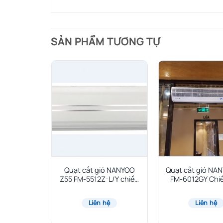
SẢN PHẨM TƯƠNG TỰ
 NANYOO X
chiều cao
 <3M
Quạt cắt gió NANYOO
Quạt cắt gió NA
Z55 FM-5512Z-L/Y chiều
FM-6012GY Chi
hệ
cao lắp đặt <5.5M
lắp đặt <8
Liên hệ
Liên hệ