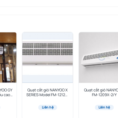
NYOO GY
Quạt cắt gió NANYOO X
Quạt cắt gió NANY
ều cao
SERIES:Model FM-1212X-
FM-1209X-2/Y
M
2/Y
Liên hệ
Liên hệ