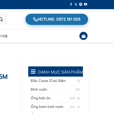
HOTLINE: 0972 181 026
n hệ
DANH MỤC SẢN PHẨM
.5M
Đầu Cosse (Cos) Điện
(2)
Đinh cuộn
(16)
Ống bảo ôn
(23)
Ống bơm tưới nước
(24)