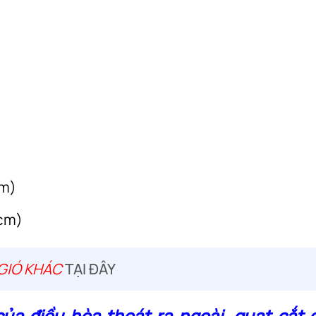
cm)
(cm)
 GIÓ KHÁC
TẠI ĐÂY
của điều hòa thoát ra ngoài, quạt cắt 