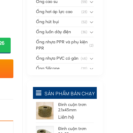
Ống cao su
(59)
Ống hơi áp lực cao
(23)
Ống hút bụi
(52)
Ống luồn dây điện
(36)
Ống nhựa PPR và phụ kiện
26
(2)
PPR
Ống nhựa PVC có gân
(46)
Ống Silicone
(20)
Ống thông gió
(58)
Phụ kiện nối
(86)
SẢN PHẨM BÁN CHẠY
Quạt dân dụng
(91)
Đinh cuộn trơn
Quạt cắt gió Nanyoo
2.1x45mm
Quạt thông gió
Liên hệ
Tấm cao su
(7)
Đinh cuộn trơn