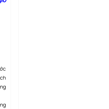
ước
ích
ằng
áng