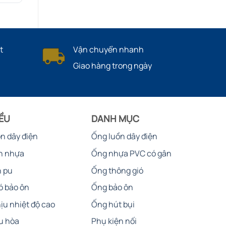
t
Vận chuyển nhanh
Giao hàng trong ngày
IỀU
DANH MỤC
ồn dây điện
Ống luồn dây điện
n nhựa
Ống nhựa PVC có gân
n pu
Ống thông gió
ó bảo ôn
Ống bảo ôn
ịu nhiệt độ cao
Ống hút bụi
u hòa
Phụ kiện nối