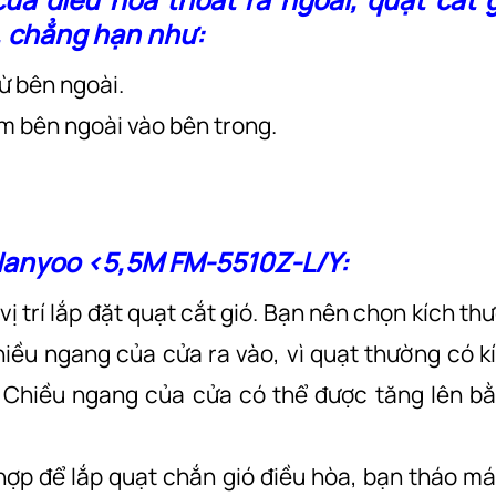
, chẳng hạn như:
ừ bên ngoài.
ễm bên ngoài vào bên trong.
 Nanyoo <5,5M FM-5510Z-L/Y:
vị trí lắp đặt quạt cắt gió. Bạn nên chọn kích th
iều ngang của cửa ra vào, vì quạt thường có k
. Chiều ngang của cửa có thể được tăng lên b
ù hợp để lắp quạt chắn gió điều hòa, bạn tháo m