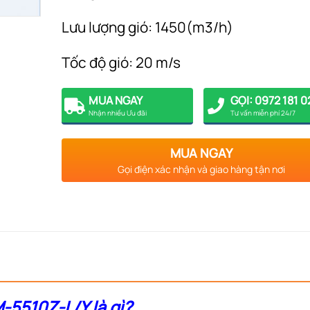
Lưu lượng gió: 1450(m3/h)
Tốc độ gió: 20 m/s
MUA NGAY
GỌI: 0972 181 0
Nhận nhiều Ưu đãi
Tư vấn miễn phí 24/7
MUA NGAY
Gọi điện xác nhận và giao hàng tận nơi
-5510Z-L/Y là gì?