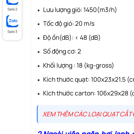
Lưu lượng gió: 1450(m3/h)
Sale 2
Tốc độ gió: 20 m/s
Sale 3
Độ ồn(dB): < 48 (dB)
Số động cơ: 2
Khối lượng : 18 (kg-gross)
Kích thước quạt: 100x23x21.5 (
Kích thước carton: 106x29x28 
XEM THÊM CÁC LOẠI QUẠT CẮT
2.Ngoài việc ngăn hơi lạnh 