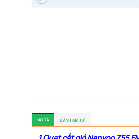
MÔ TẢ
ĐÁNH GIÁ (0)
1.Quạt cắt gió Nanyoo Z55 FM