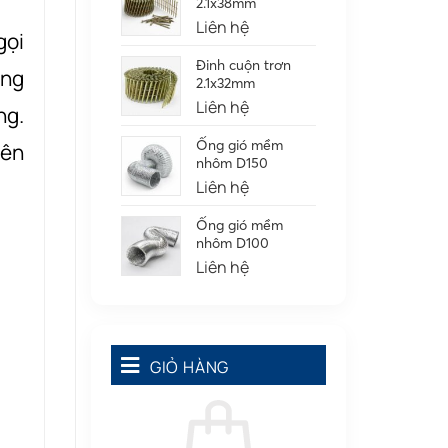
2.1x38mm
Liên hệ
gọi
Đinh cuộn trơn
ông
2.1x32mm
Liên hệ
ng.
Ống gió mềm
bên
nhôm D150
Liên hệ
Ống gió mềm
nhôm D100
Liên hệ
GIỎ HÀNG