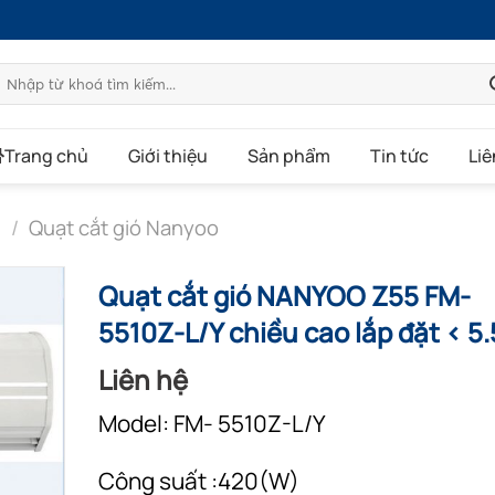
Tìm
kiếm:
Trang chủ
Giới thiệu
Sản phẩm
Tin tức
Liê
g
/
Quạt cắt gió Nanyoo
Quạt cắt gió NANYOO Z55 FM-
5510Z-L/Y chiều cao lắp đặt < 5
Liên hệ
Model: FM- 5510Z-L/Y
Công suất :420(W)