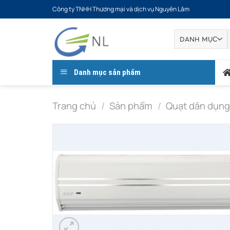
Bỏ
Công ty TNHH Thương mại và dịch vụ Nguyên Lâm
qua
nội
dung
Danh mục sản phẩm
Trang chủ
/
Sản phẩm
/
Quạt dân dụn