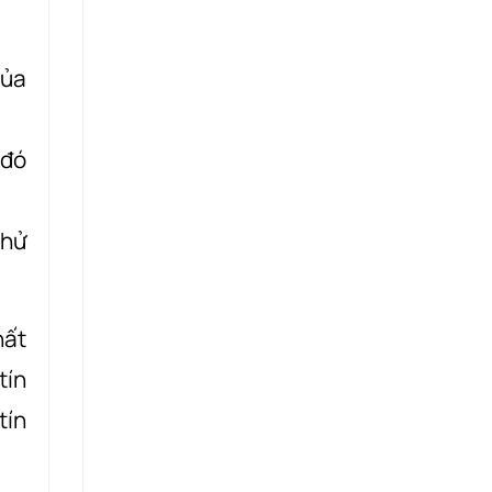
của
 đó
thử
hất
tín
tín