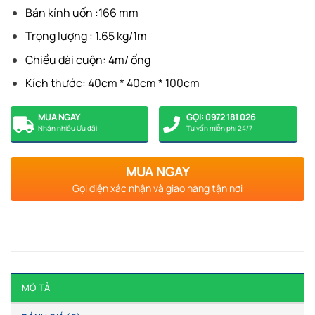
Bán kính uốn :166 mm
Trọng lượng : 1.65 kg/1m
Chiều dài cuộn: 4m/ ống
Kích thước: 40cm * 40cm * 100cm
MUA NGAY
GỌI: 0972 181 026
Nhận nhiều Ưu đãi
Tư vấn miễn phí 24/7
MUA NGAY
Gọi điện xác nhận và giao hàng tận nơi
MÔ TẢ