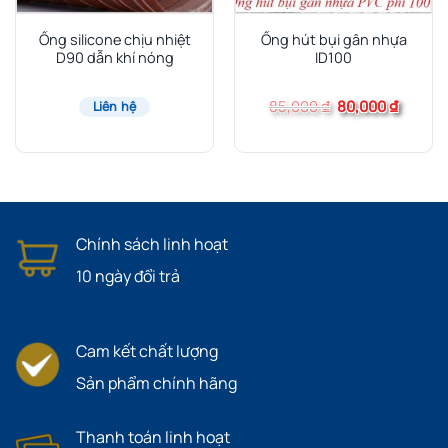
Ống silicone chịu nhiệt
Ống hút bụi gân nhựa
D90 dẫn khí nóng
ID100
Giá
Giá
85,000
₫
80,000
₫
Liên hệ
gốc
hiện
là:
tại
85,000 ₫.
là:
80,000 
Chính sách linh hoạt
10 ngày đổi trả
Cam kết chất lượng
Sản phẩm chính hãng
Thanh toán linh hoạt