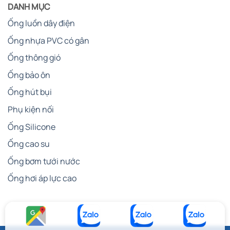
DANH MỤC
Ống luồn dây điện
Ống nhựa PVC có gân
Ống thông gió
Ống bảo ôn
Ống hút bụi
Phụ kiện nối
Ống Silicone
Ống cao su
Ống bơm tưới nước
Ống hơi áp lực cao