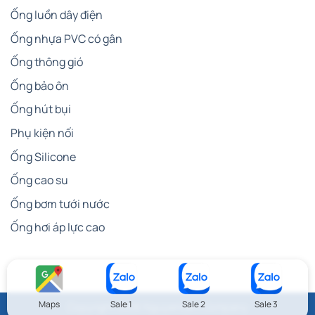
Ống luồn dây điện
Ống nhựa PVC có gân
Ống thông gió
Ống bảo ôn
Ống hút bụi
Phụ kiện nối
Ống Silicone
Ống cao su
Ống bơm tưới nước
Ống hơi áp lực cao
Maps
Sale 1
Sale 2
Sale 3
Copyright 2026 NguyenLam Company