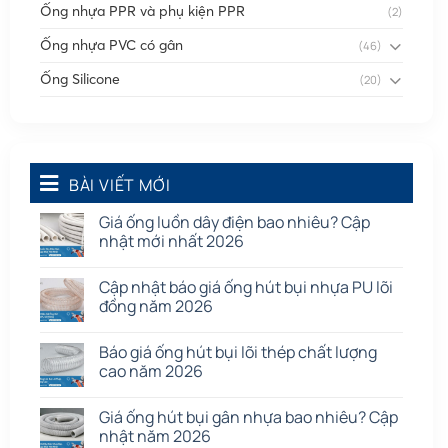
Ống nhựa PPR và phụ kiện PPR
(2)
Ống nhựa PVC có gân
(46)
Ống Silicone
(20)
Ống thông gió
(58)
Phụ kiện nối
(86)
Quạt dân dụng
BÀI VIẾT MỚI
(91)
Tấm cao su
(7)
Giá ống luồn dây điện bao nhiêu? Cập
nhật mới nhất 2026
Cập nhật báo giá ống hút bụi nhựa PU lõi
đồng năm 2026
Báo giá ống hút bụi lõi thép chất lượng
cao năm 2026
Giá ống hút bụi gân nhựa bao nhiêu? Cập
nhật năm 2026