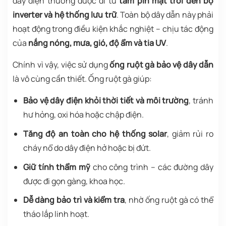
dây điện thường được đi từ
tấm pin mặt trời đến bộ
inverter và hệ thống lưu trữ
. Toàn bộ dây dẫn này phải
hoạt động trong điều kiện khắc nghiệt – chịu tác động
của
nắng nóng, mưa, gió, độ ẩm và tia UV
.
Chính vì vậy, việc sử dụng
ống ruột gà bảo vệ dây dẫn
là vô cùng cần thiết. Ống ruột gà giúp:
Bảo vệ dây điện khỏi thời tiết và môi trường
, tránh
hư hỏng, oxi hóa hoặc chập điện.
Tăng độ an toàn cho hệ thống solar
, giảm rủi ro
cháy nổ do dây điện hở hoặc bị đứt.
Giữ tính thẩm mỹ
cho công trình – các đường dây
được đi gọn gàng, khoa học.
Dễ dàng bảo trì và kiểm tra
, nhờ ống ruột gà có thể
tháo lắp linh hoạt.