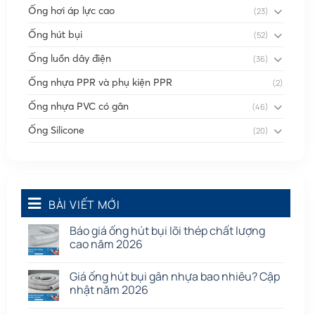
Ống hơi áp lực cao
(23)
Ống hút bụi
(52)
Ống luồn dây điện
(36)
Ống nhựa PPR và phụ kiện PPR
(2)
Ống nhựa PVC có gân
(46)
Ống Silicone
(20)
Ống thông gió
(58)
Phụ kiện nối
(86)
Quạt dân dụng
BÀI VIẾT MỚI
(91)
Tấm cao su
(7)
Báo giá ống hút bụi lõi thép chất lượng
cao năm 2026
Giá ống hút bụi gân nhựa bao nhiêu? Cập
nhật năm 2026