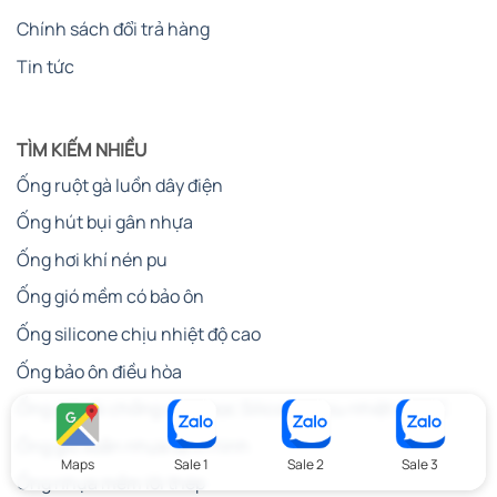
Chính sách đổi trả hàng
Tin tức
TÌM KIẾM NHIỀU
Ống ruột gà luồn dây điện
Ống hút bụi gân nhựa
Ống hơi khí nén pu
Ống gió mềm có bảo ôn
Ống silicone chịu nhiệt độ cao
Ống bảo ôn điều hòa
Ống gió vải chống cháy bọc Silicone chịu nhiệt 400°C
Ống gió xoắn nhựa định hình
Maps
Sale 1
Sale 2
Sale 3
Ống nhựa mềm lõi thép