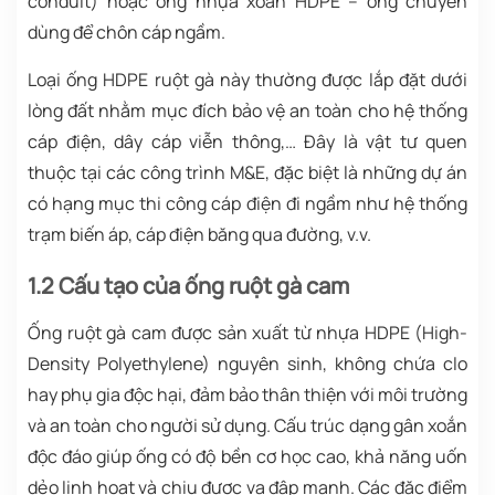
conduit) hoặc ống nhựa xoắn HDPE – ống chuyên
dùng để chôn cáp ngầm.
Loại ống HDPE ruột gà này thường được lắp đặt dưới
lòng đất nhằm mục đích bảo vệ an toàn cho hệ thống
cáp điện, dây cáp viễn thông,… Đây là vật tư quen
thuộc tại các công trình M&E, đặc biệt là những dự án
có hạng mục thi công cáp điện đi ngầm như hệ thống
trạm biến áp, cáp điện băng qua đường, v.v.
1.2 Cấu tạo của ống ruột gà cam
Ống ruột gà cam được sản xuất từ nhựa HDPE (High-
Density Polyethylene) nguyên sinh, không chứa clo
hay phụ gia độc hại, đảm bảo thân thiện với môi trường
và an toàn cho người sử dụng. Cấu trúc dạng gân xoắn
độc đáo giúp ống có độ bền cơ học cao, khả năng uốn
dẻo linh hoạt và chịu được va đập mạnh. Các đặc điểm