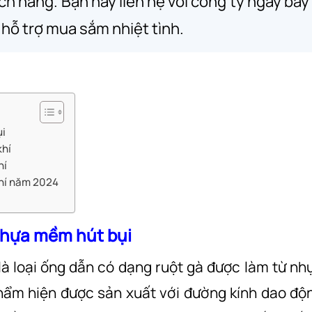
ch hàng. Bạn hãy liên hệ với công ty ngay bây
à hỗ trợ mua sắm nhiệt tình.
ụi
khí
hí
khí năm 2024
g nhựa mềm hút bụi
là loại ống dẫn có dạng ruột gà được làm từ nh
hẩm hiện được sản xuất với đường kính dao độ