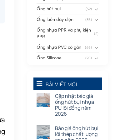
Ống hút bụi
(52)
Ống luồn dây điện
(36)
Ống nhựa PPR và phụ kiện
(2)
PPR
Ống nhựa PVC có gân
(46)
Ống Silicone
(20)
Ống thông gió
(58)
Phụ kiện nối
(86)
BÀI VIẾT MỚI
Quạt dân dụng
(91)
Cập nhật báo giá
Tấm cao su
(7)
ống hút bụi nhựa
PU lõi đồng năm
2026
ựa
Báo giá ống hút bụi
ng
lõi thép chất lượng