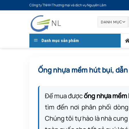
Bỏ
Công ty TNHH Thương mại và dịch vụ Nguyên Lâm
qua
nội
dung
Danh mục sản phẩm
Ống nhựa mềm hút bụi, dẫn 
Để mua được
ống nhựa mềm h
tìm đến nơi phân phối dòn
Chúng tôi tự hào là nhà cung