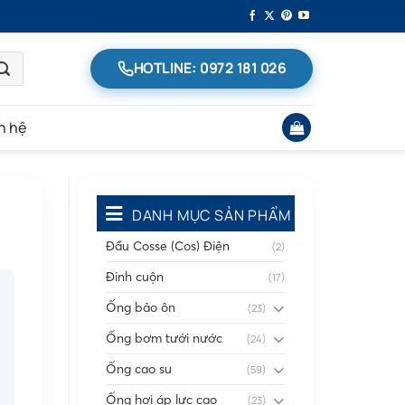
HOTLINE: 0972 181 026
n hệ
DANH MỤC SẢN PHẨM
Đầu Cosse (Cos) Điện
(2)
Đinh cuộn
(17)
Ống bảo ôn
(23)
Ống bơm tưới nước
(24)
Ống cao su
(59)
Ống hơi áp lực cao
(23)