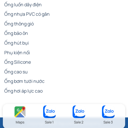
Ống luồn dây điện
Ống nhựa PVC có gân
Ống thông gió
Ống bảo ôn
Ống hút bụi
Phụ kiện nối
Ống Silicone
Ống cao su
Ống bơm tưới nước
Ống hơi áp lực cao
Maps
Sale 1
Sale 2
Sale 3
Copyright 2026 NguyenLam Company