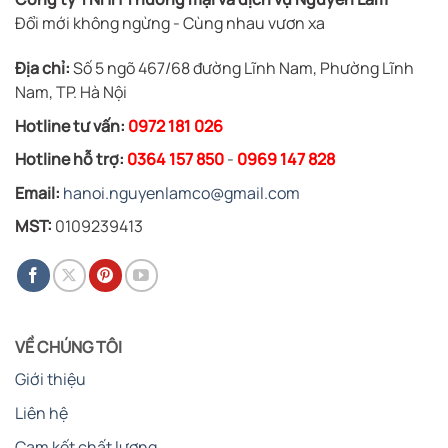
Đổi mới không ngừng - Cùng nhau vươn xa
Địa chỉ:
Số 5 ngõ 467/68 đường Lĩnh Nam, Phường Lĩnh
Nam, TP. Hà Nội
Hotline tư vấn:
0972 181 026
Hotline hỗ trợ:
0364 157 850
-
0969 147 828
Email:
hanoi.nguyenlamco@gmail.com
MST:
0109239413
VỀ CHÚNG TÔI
Giới thiệu
Liên hệ
Cam kết chất lượng