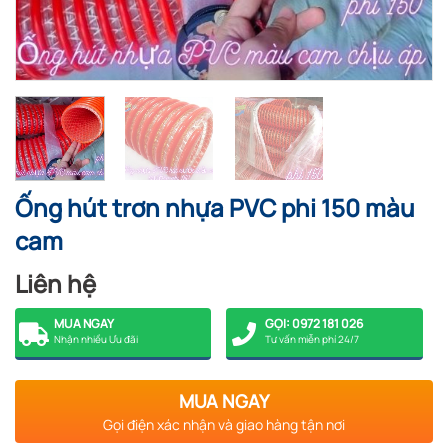
Ống hút trơn nhựa PVC phi 150 màu
cam
Liên hệ
MUA NGAY
GỌI: 0972 181 026
Nhận nhiều Ưu đãi
Tư vấn miễn phí 24/7
MUA NGAY
Gọi điện xác nhận và giao hàng tận nơi