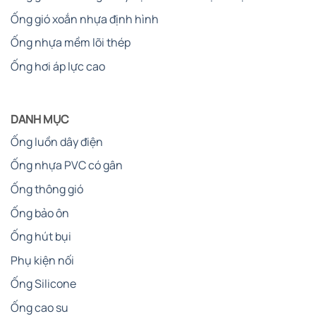
Ống gió xoắn nhựa định hình
Ống nhựa mềm lõi thép
Ống hơi áp lực cao
DANH MỤC
Ống luồn dây điện
Ống nhựa PVC có gân
Ống thông gió
Ống bảo ôn
Ống hút bụi
Phụ kiện nối
Ống Silicone
Ống cao su