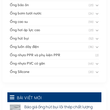
Ống bảo ôn
(23)
Ống bơm tưới nước
(24)
Ống cao su
(59)
Ống hơi áp lực cao
(23)
Ống hút bụi
(52)
Ống luồn dây điện
(36)
Ống nhựa PPR và phụ kiện PPR
(2)
Ống nhựa PVC có gân
(46)
Ống Silicone
(20)
Ống thông gió
(58)
Phụ kiện nối
(86)
Quạt dân dụng
BÀI VIẾT MỚI
(91)
Tấm cao su
(7)
Báo giá ống hút bụi lõi thép chất lượng