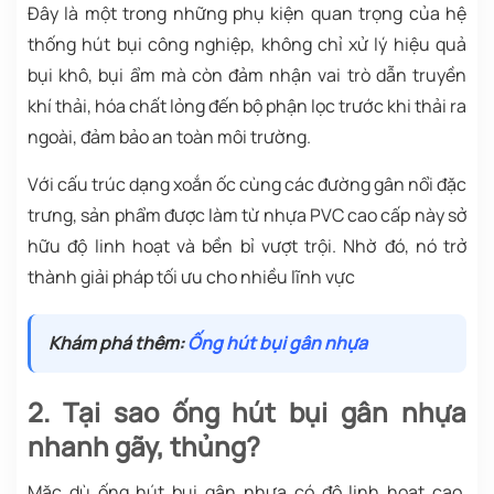
Đây là một trong những phụ kiện quan trọng của hệ
thống hút bụi công nghiệp, không chỉ xử lý hiệu quả
bụi khô, bụi ẩm mà còn đảm nhận vai trò dẫn truyền
khí thải, hóa chất lỏng đến bộ phận lọc trước khi thải ra
ngoài, đảm bảo an toàn môi trường.
Với cấu trúc dạng xoắn ốc cùng các đường gân nổi đặc
trưng, sản phẩm được làm từ nhựa PVC cao cấp này sở
hữu độ linh hoạt và bền bỉ vượt trội. Nhờ đó, nó trở
thành giải pháp tối ưu cho nhiều lĩnh vực
Khám phá thêm:
Ố
ng hút b
ụ
i gân nh
ự
a
2. Tại sao ống hút bụi gân nhựa
nhanh gãy, thủng?
Mặc dù ống hút bụi gân nhựa có độ linh hoạt cao,