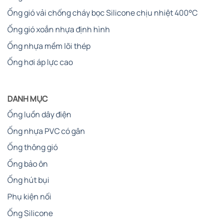
Ống gió vải chống cháy bọc Silicone chịu nhiệt 400°C
Ống gió xoắn nhựa định hình
Ống nhựa mềm lõi thép
Ống hơi áp lực cao
DANH MỤC
Ống luồn dây điện
Ống nhựa PVC có gân
Ống thông gió
Ống bảo ôn
Ống hút bụi
Phụ kiện nối
Ống Silicone