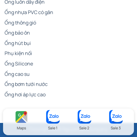
Ống luồn dây điện
Ống nhựa PVC có gân
Ống thông gió
Ống bảo ôn
Ống hút bụi
Phụ kiện nối
Ống Silicone
Ống cao su
Ống bơm tưới nước
Ống hơi áp lực cao
Maps
Sale 1
Sale 2
Sale 3
Copyright 2026 NguyenLam Company