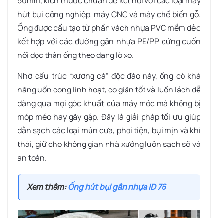
50mm, kích thước chuẩn để kết nối với các loại máy
hút bụi công nghiệp, máy CNC và máy chế biến gỗ.
Ống được cấu tạo từ phần vách nhựa PVC mềm dẻo
kết hợp với các đường gân nhựa PE/PP cứng cuốn
nổi dọc thân ống theo dạng lò xo.
Nhờ cấu trúc “xương cá” độc đáo này, ống có khả
năng uốn cong linh hoạt, co giãn tốt và luồn lách dễ
dàng qua mọi góc khuất của máy móc mà không bị
móp méo hay gãy gập. Đây là giải pháp tối ưu giúp
dẫn sạch các loại mùn cưa, phoi tiện, bụi mịn và khí
thải, giữ cho không gian nhà xưởng luôn sạch sẽ và
an toàn.
Xem thêm:
Ống hút bụi gân nhựa ID 76