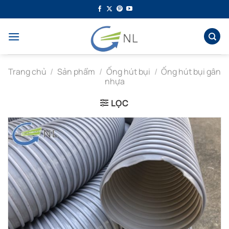
Bỏ
qua
nội
dung
Trang chủ
/
Sản phẩm
/
Ống hút bụi
/
Ống hút bụi gân
nhựa
LỌC