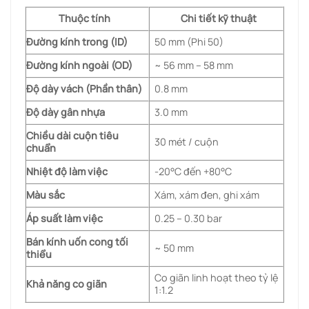
Thuộc tính
Chi tiết kỹ thuật
Đường kính trong (ID)
50 mm (Phi 50)
Đường kính ngoài (OD)
~ 56 mm – 58 mm
Độ dày vách (Phần thân)
0.8 mm
Độ dày gân nhựa
3.0 mm
Chiều dài cuộn tiêu
30 mét / cuộn
chuẩn
Nhiệt độ làm việc
-20°C đến +80°C
Màu sắc
Xám, xám đen, ghi xám
Áp suất làm việc
0.25 – 0.30 bar
Bán kính uốn cong tối
~ 50 mm
thiểu
Co giãn linh hoạt theo tỷ lệ
Khả năng co giãn
1:1.2