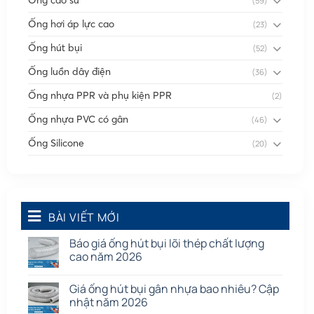
(59)
Ống hơi áp lực cao
(23)
Ống hút bụi
(52)
Ống luồn dây điện
(36)
Ống nhựa PPR và phụ kiện PPR
(2)
Ống nhựa PVC có gân
(46)
Ống Silicone
(20)
Ống thông gió
(58)
Phụ kiện nối
(86)
Quạt dân dụng
BÀI VIẾT MỚI
(91)
Tấm cao su
(7)
Báo giá ống hút bụi lõi thép chất lượng
cao năm 2026
Giá ống hút bụi gân nhựa bao nhiêu? Cập
nhật năm 2026