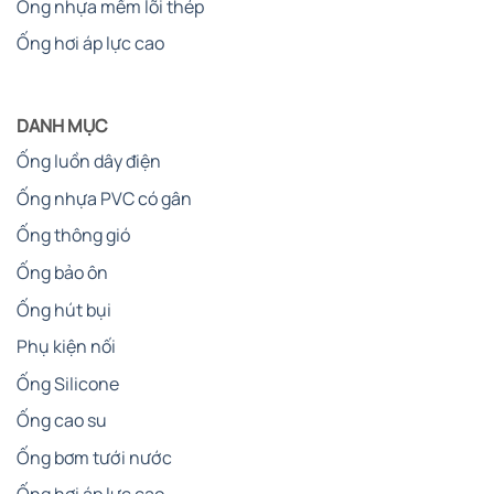
Ống nhựa mềm lõi thép
Ống hơi áp lực cao
DANH MỤC
Ống luồn dây điện
Ống nhựa PVC có gân
Ống thông gió
Ống bảo ôn
Ống hút bụi
Phụ kiện nối
Ống Silicone
Ống cao su
Ống bơm tưới nước