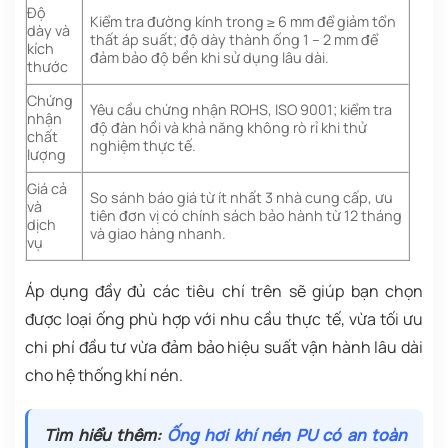
Độ
Kiểm tra đường kính trong ≥ 6 mm để giảm tổn
dày và
thất áp suất; độ dày thành ống 1 – 2 mm để
kích
đảm bảo độ bền khi sử dụng lâu dài.
thước
Chứng
Yêu cầu chứng nhận ROHS, ISO 9001; kiểm tra
nhận
độ đàn hồi và khả năng không rò rỉ khi thử
chất
nghiệm thực tế.
lượng
Giá cả
So sánh báo giá từ ít nhất 3 nhà cung cấp, ưu
và
tiên đơn vị có chính sách bảo hành từ 12 tháng
dịch
và giao hàng nhanh.
vụ
Áp dụng đầy đủ các tiêu chí trên sẽ giúp bạn chọn
được loại ống phù hợp với nhu cầu thực tế, vừa tối ưu
chi phí đầu tư vừa đảm bảo hiệu suất vận hành lâu dài
cho hệ thống khí nén.
Tìm hiểu thêm:
Ống hơi khí nén PU có an toàn