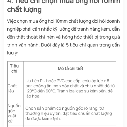
4. Tiêu chí chọn mua ống hơi 10mm
chất lượng
Việc chọn mua ống hơi 10mm chất lượng đòi hỏi doanh
nghiệp phải cân nhắc kỹ lưỡng để tránh hàng kém, dẫn
đến thất thoát khí nén và hỏng hóc thiết bị trong quá
trình vận hành. Dưới đây là 5 tiêu chí quan trọng cần
lưu ý:
Tiêu
Mô tả chi tiết
chí
Ưu tiên PU hoặc PVC cao cấp, chịu áp lực ≥ 8
Chất
bar, chống ăn mòn hóa chất và chịu nhiệt độ từ
liệu
-20°C đến 60°C. Tránh loại cao su kém bền, dễ
lão hóa.
Nguồn
Chọn sản phẩm có nguồn gốc rõ ràng, từ
gốc
thương hiệu uy tín, đạt tiêu chuẩn chất lượng
xuất
đã được kiểm định.
xứ