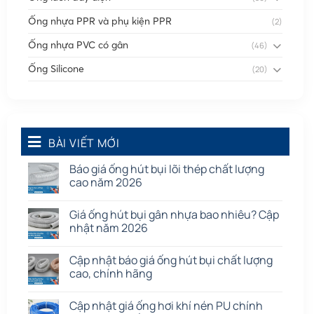
Ống nhựa PPR và phụ kiện PPR
(2)
Ống nhựa PVC có gân
(46)
Ống Silicone
(20)
Ống thông gió
(58)
Phụ kiện nối
(86)
Quạt dân dụng
BÀI VIẾT MỚI
(91)
Tấm cao su
(7)
Báo giá ống hút bụi lõi thép chất lượng
cao năm 2026
Giá ống hút bụi gân nhựa bao nhiêu? Cập
nhật năm 2026
Cập nhật báo giá ống hút bụi chất lượng
cao, chính hãng
Cập nhật giá ống hơi khí nén PU chính