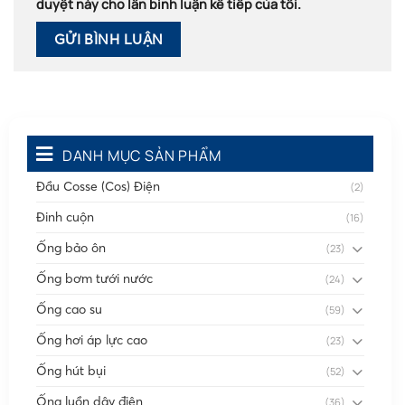
duyệt này cho lần bình luận kế tiếp của tôi.
DANH MỤC SẢN PHẨM
Đầu Cosse (Cos) Điện
(2)
Đinh cuộn
(16)
Ống bảo ôn
(23)
Ống bơm tưới nước
(24)
Ống cao su
(59)
Ống hơi áp lực cao
(23)
Ống hút bụi
(52)
Ống luồn dây điện
(36)