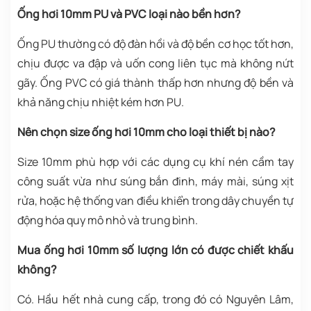
Ống hơi 10mm PU và PVC loại nào bền hơn?
Ống PU thường có độ đàn hồi và độ bền cơ học tốt hơn,
chịu được va đập và uốn cong liên tục mà không nứt
gãy. Ống PVC có giá thành thấp hơn nhưng độ bền và
khả năng chịu nhiệt kém hơn PU.
Nên chọn size ống hơi 10mm cho loại thiết bị nào?
Size 10mm phù hợp với các dụng cụ khí nén cầm tay
công suất vừa như súng bắn đinh, máy mài, súng xịt
rửa, hoặc hệ thống van điều khiển trong dây chuyền tự
động hóa quy mô nhỏ và trung bình.
Mua ống hơi 10mm số lượng lớn có được chiết khấu
không?
Có. Hầu hết nhà cung cấp, trong đó có Nguyên Lâm,