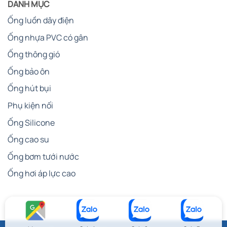
DANH MỤC
Ống luồn dây điện
Ống nhựa PVC có gân
Ống thông gió
Ống bảo ôn
Ống hút bụi
Phụ kiện nối
Ống Silicone
Ống cao su
Ống bơm tưới nước
Ống hơi áp lực cao