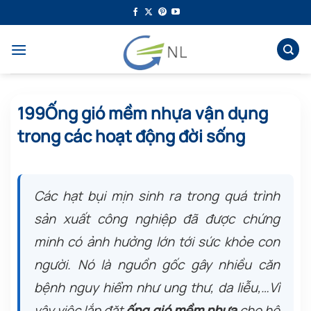
Bỏ
qua
nội
dung
199Ống gió mềm nhựa vận dụng
trong các hoạt động đời sống
Các hạt bụi mịn sinh ra trong quá trình
sản xuất công nghiệp đã được chứng
minh có ảnh hưởng lớn tới sức khỏe con
người. Nó là nguồn gốc gây nhiều căn
bệnh nguy hiểm như ung thư, da liễu,…Vì
vậy việc lắp đặt
ống gió mềm nhựa
cho hệ