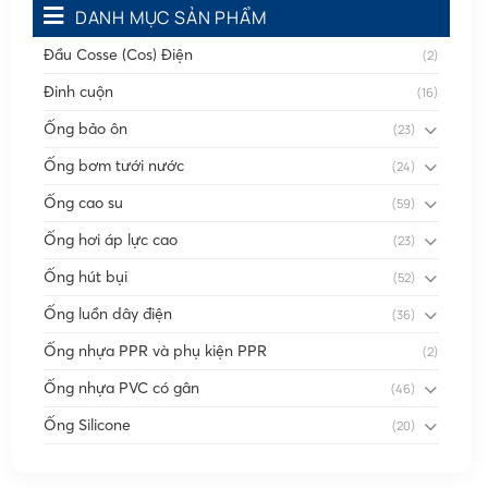
DANH MỤC SẢN PHẨM
Đầu Cosse (Cos) Điện
(2)
Đinh cuộn
(16)
Ống bảo ôn
(23)
Ống bơm tưới nước
(24)
Ống cao su
(59)
Ống hơi áp lực cao
(23)
Ống hút bụi
(52)
Ống luồn dây điện
(36)
Ống nhựa PPR và phụ kiện PPR
(2)
Ống nhựa PVC có gân
(46)
Ống Silicone
(20)
Ống thông gió
(58)