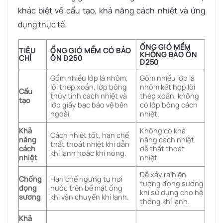
khác biệt về cấu tạo, khả năng cách nhiệt và ứng
dụng thực tế.
ỐNG GIÓ MỀM
TIÊU
ỐNG GIÓ MỀM CÓ BẢO
KHÔNG BẢO ÔN
CHÍ
ÔN D250
D250
Gồm nhiều lớp lá nhôm,
Gồm nhiều lớp lá
lõi thép xoắn, lớp bông
nhôm kết hợp lõi
Cấu
thủy tinh cách nhiệt và
thép xoắn, không
tạo
lớp giấy bạc bảo vệ bên
có lớp bông cách
ngoài.
nhiệt.
Khả
Không có khả
Cách nhiệt tốt, hạn chế
năng
năng cách nhiệt,
thất thoát nhiệt khi dẫn
cách
dễ thất thoát
khí lạnh hoặc khí nóng.
nhiệt
nhiệt.
Dễ xảy ra hiện
Chống
Hạn chế ngưng tụ hơi
tượng đọng sương
đọng
nước trên bề mặt ống
khi sử dụng cho hệ
sương
khi vận chuyển khí lạnh.
thống khí lạnh.
Khả