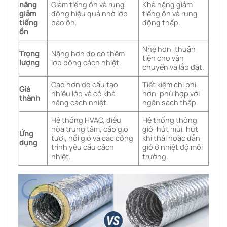
năng
Giảm tiếng ồn và rung
Khả năng giảm
giảm
động hiệu quả nhờ lớp
tiếng ồn và rung
tiếng
bảo ôn.
động thấp.
ồn
Nhẹ hơn, thuận
Trọng
Nặng hơn do có thêm
tiện cho vận
lượng
lớp bông cách nhiệt.
chuyển và lắp đặt.
Cao hơn do cấu tạo
Tiết kiệm chi phí
Giá
nhiều lớp và có khả
hơn, phù hợp với
thành
năng cách nhiệt.
ngân sách thấp.
Hệ thống HVAC, điều
Hệ thống thông
hòa trung tâm, cấp gió
gió, hút mùi, hút
Ứng
tươi, hồi gió và các công
khí thải hoặc dẫn
dụng
trình yêu cầu cách
gió ở nhiệt độ môi
nhiệt.
trường.