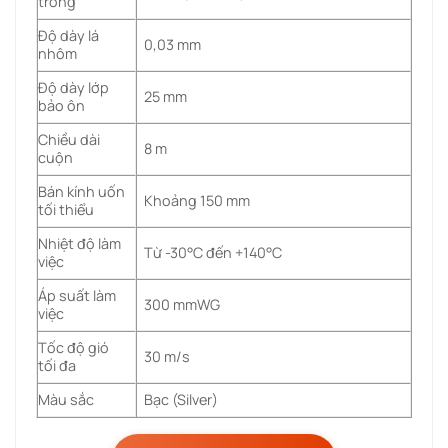
trong
Độ dày lá
0,03 mm
nhôm
Độ dày lớp
25 mm
bảo ôn
Chiều dài
8 m
cuộn
Bán kính uốn
Khoảng 150 mm
tối thiểu
Nhiệt độ làm
Từ -30°C đến +140°C
việc
Áp suất làm
300 mmWG
việc
Tốc độ gió
30 m/s
tối đa
Màu sắc
Bạc (Silver)