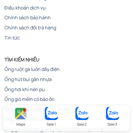
Điều khoản dịch vụ
Chính sách bảo hành
Chính sách đổi trả hàng
Tin tức
TÌM KIẾM NHIỀU
Ống ruột gà luồn dây điện
Ống hút bụi gân nhựa
Ống hơi khí nén pu
Ống gió mềm có bảo ôn
Ống silicone chịu nhiệt độ cao
Ống bảo ôn điều hòa
Maps
Sale 1
Sale 2
Sale 3
Ống gió vải chống cháy bọc Silicone chịu nhiệt 400°C