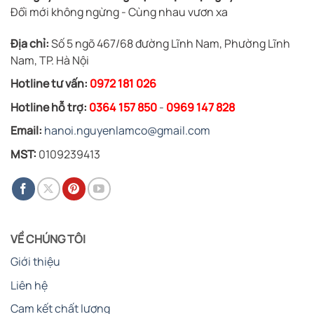
Đổi mới không ngừng - Cùng nhau vươn xa
Địa chỉ:
Số 5 ngõ 467/68 đường Lĩnh Nam, Phường Lĩnh
Nam, TP. Hà Nội
Hotline tư vấn:
0972 181 026
Hotline hỗ trợ:
0364 157 850
-
0969 147 828
Email:
hanoi.nguyenlamco@gmail.com
MST:
0109239413
VỀ CHÚNG TÔI
Giới thiệu
Liên hệ
Cam kết chất lượng