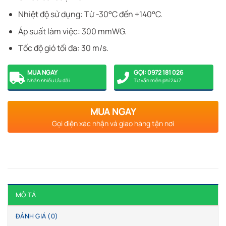
Nhiệt độ sử dụng: Từ -30°C đến +140°C.
Áp suất làm việc: 300 mmWG.
Tốc độ gió tối đa: 30 m/s.
MUA NGAY
GỌI: 0972 181 026
Nhận nhiều Ưu đãi
Tư vấn miễn phí 24/7
MUA NGAY
Gọi điện xác nhận và giao hàng tận nơi
MÔ TẢ
ĐÁNH GIÁ (0)